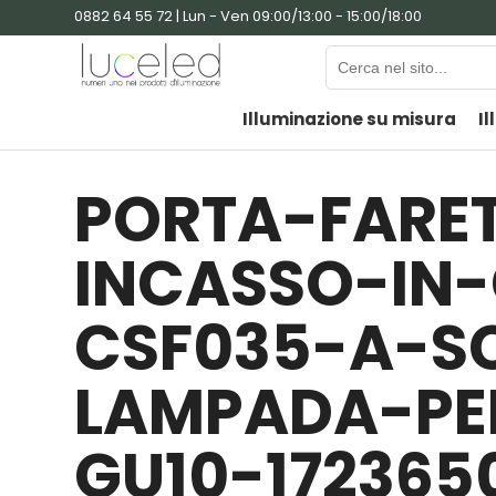
0882 64 55 72 | Lun - Ven 09:00/13:00 - 15:00/18:00
Illuminazione su misura
Il
PORTA-FARE
INCASSO-IN
CSF035-A-S
LAMPADA-PER
GU10-172365