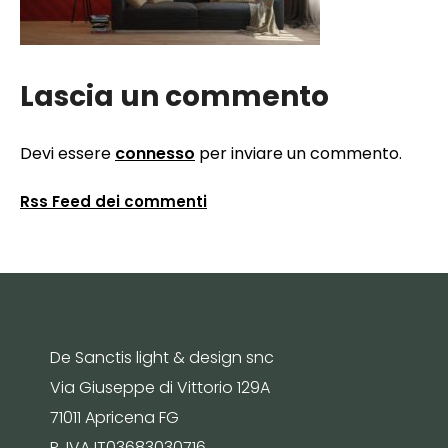
Lascia un commento
Devi essere
connesso
per inviare un commento.
Rss Feed dei commenti
De Sanctis light & design snc
Via Giuseppe di Vittorio 129A
71011 Apricena FG
P. IVA IT03683030716