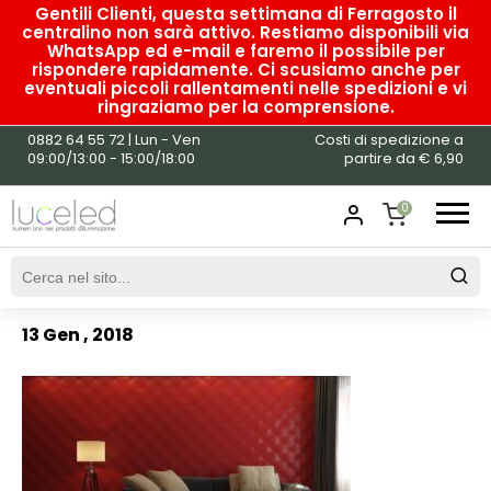
Gentili Clienti, questa settimana di Ferragosto il
centralino non sarà attivo. Restiamo disponibili via
WhatsApp ed e-mail e faremo il possibile per
rispondere rapidamente. Ci scusiamo anche per
eventuali piccoli rallentamenti nelle spedizioni e vi
ringraziamo per la comprensione.
0882 64 55 72 | Lun - Ven
Costi di spedizione a
Pannello 3d
09:00/13:00 - 15:00/18:00
partire da € 6,90
Rivestimento
0
DS8050 A
SHOPPING
CART
13 Gen , 2018