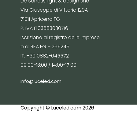
De Sanctis light & design snc
Via Giuseppe di Vittorio 129A
71011 Apricena FG
P. IVA IT03683030716
Iscrizione al registro delle imprese
o al REA FG – 265245
IT: +39 0882-645572
09:00-13:00 / 14:00-17:00
info@luceled.com
Copyright © Luceled.com 2026