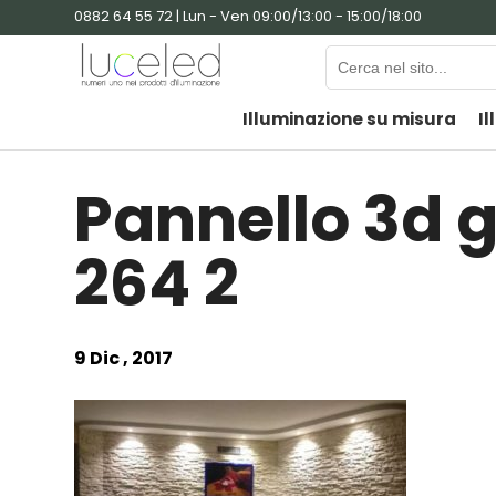
0882 64 55 72 | Lun - Ven 09:00/13:00 - 15:00/18:00
Illuminazione su misura
Il
Pannello 3d 
264 2
9 Dic , 2017