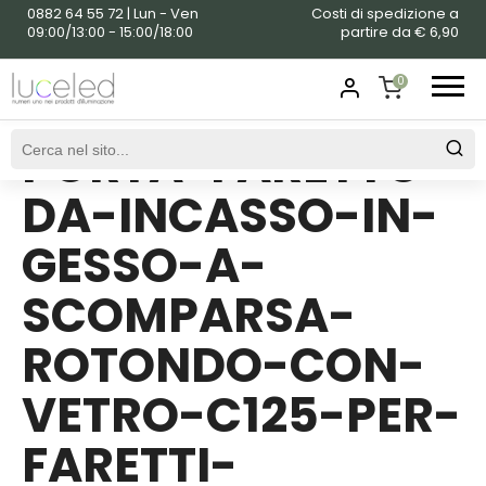
0882 64 55 72 | Lun - Ven
Costi di spedizione a
09:00/13:00 - 15:00/18:00
partire da € 6,90
0
PORTA-FARETTO-
SHOPPING
CART
DA-INCASSO-IN-
GESSO-A-
SCOMPARSA-
ROTONDO-CON-
VETRO-C125-PER-
FARETTI-