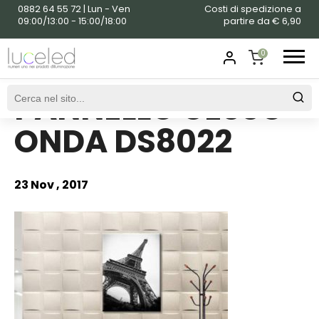
0882 64 55 72 | Lun - Ven
Costi di spedizione a
09:00/13:00 - 15:00/18:00
partire da € 6,90
0
PANNELLO GESSO
SHOPPING
CART
ONDA DS8022
23 Nov , 2017