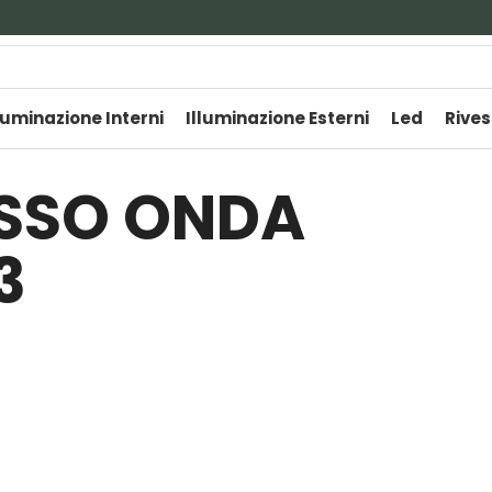
luminazione Interni
Illuminazione Esterni
Led
Rives
ESSO ONDA
3