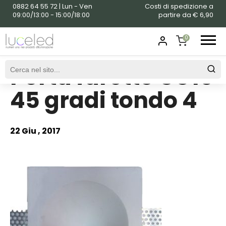
0882 64 55 72 | Lun - Ven
Costi di spedizione a
09:00/13:00 - 15:00/18:00
partire da € 6,90
0
Porta faretto GU10
SHOPPING
CART
45 gradi tondo 4
22 Giu , 2017