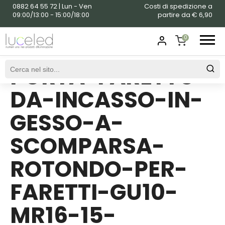
0882 64 55 72 | Lun - Ven
Costi di spedizione a
09:00/13:00 - 15:00/18:00
partire da € 6,90
0
PORTA-FARETTO-
SHOPPING
CART
DA-INCASSO-IN-
GESSO-A-
SCOMPARSA-
ROTONDO-PER-
FARETTI-GU10-
MR16-15-