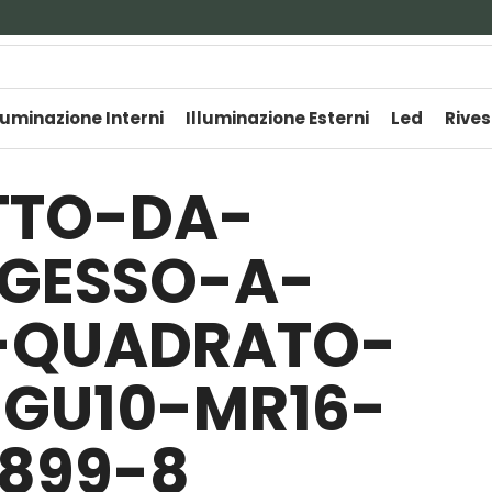
luminazione Interni
Illuminazione Esterni
Led
Rives
TTO-DA-
-GESSO-A-
-QUADRATO-
-GU10-MR16-
0899-8