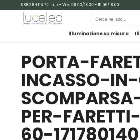
0882 64 55 72 | Lun - Ven 09:00/13:00 - 15:00/18:00
Illuminazione su misura
Il
PORTA-FARE
INCASSO-IN
SCOMPARSA
PER-FARETTI
60-17178014