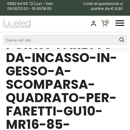
0882 64 55 72 | Lun - Ven
Costi di spedizione a
09:00/13:00 - 15:00/18:00
partire da € 6,90
0
PORTA-FARETTO-
SHOPPING
CART
DA-INCASSO-IN-
GESSO-A-
SCOMPARSA-
QUADRATO-PER-
FARETTI-GU10-
MR16-85-