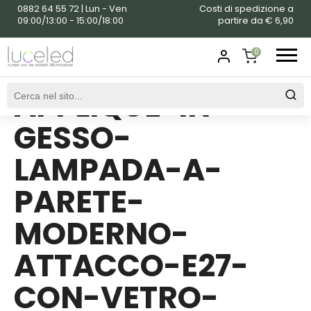
0882 64 55 72 | Lun - Ven
Costi di spedizione a
09:00/13:00 - 15:00/18:00
partire da € 6,90
0
APPLIQUE-IN-
SHOPPING
CART
GESSO-
LAMPADA-A-
PARETE-
MODERNO-
ATTACCO-E27-
CON-VETRO-