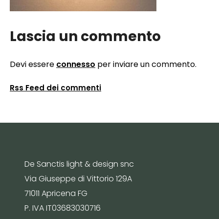
Lascia un commento
Devi essere
connesso
per inviare un commento.
Rss Feed dei commenti
De Sanctis light & design snc
Via Giuseppe di Vittorio 129A
71011 Apricena FG
P. IVA IT03683030716