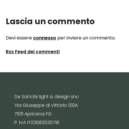
Lascia un commento
Devi essere
connesso
per inviare un commento.
Rss Feed dei commenti
De Sanctis light & design snc
Via Giuseppe di Vittorio 129A
71011 Apricena FG
P. IVA IT03683030716