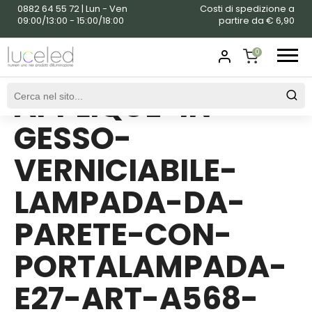
0882 64 55 72 | Lun - Ven
Costi di spedizione a
09:00/13:00 - 15:00/18:00
partire da € 6,90
0
APPLIQUE-IN-
SHOPPING
CART
GESSO-
VERNICIABILE-
LAMPADA-DA-
PARETE-CON-
PORTALAMPADA-
E27-ART-A568-