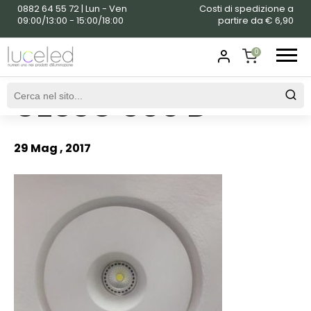
0882 64 55 72 | Lun - Ven
Costi di spedizione a
09:00/13:00 - 15:00/18:00
partire da € 6,90
0
GESSO 500 D
SHOPPING
CART
29 Mag , 2017