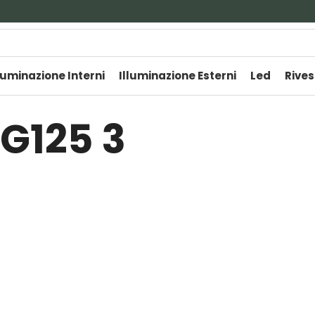
luminazione Interni
Illuminazione Esterni
Led
Rives
G125 3