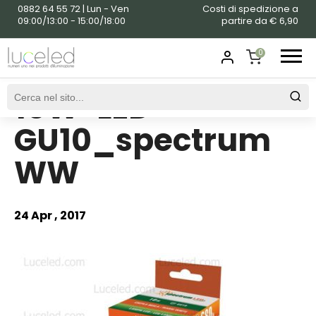
0882 64 55 72 | Lun - Ven
Costi di spedizione a
09:00/13:00 - 15:00/18:00
partire da € 6,90
0
10W-LED-
SHOPPING
CART
GU10_spectrum
WW
24 Apr , 2017