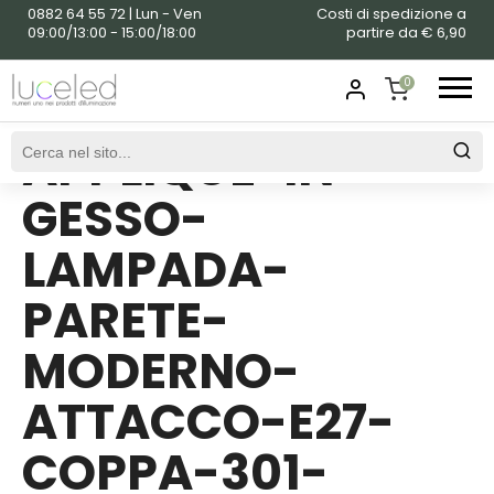
0882 64 55 72 | Lun - Ven
Costi di spedizione a
09:00/13:00 - 15:00/18:00
partire da € 6,90
0
APPLIQUE-IN-
SHOPPING
CART
GESSO-
LAMPADA-
PARETE-
MODERNO-
ATTACCO-E27-
COPPA-301-