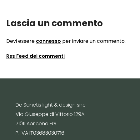
Lascia un commento
Devi essere
connesso
per inviare un commento.
Rss Feed dei commenti
De Sanctis light & design snc
Via Giuseppe di Vittorio 129A
71011 Apricena FG
P. IVA IT03683030716