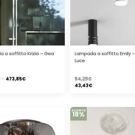
 a soffitto Krizia – Gea
Lampada a soffitto Emily 
Luce
€
–
473,85
€
54,29
€
43,43
€
SCONTO
18%