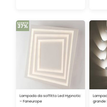
SCONTO
37%
Lampada da soffitto Led Hypnotic
Lampada
– Faneurope
grande L