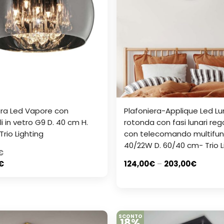
era Led Vapore con
Plafoniera-Applique Led Lu
 in vetro G9 D. 40 cm H.
rotonda con fasi lunari rego
rio Lighting
con telecomando multifun
40/22W D. 60/40 cm- Trio L
€
€
124,00
€
–
203,00
€
SCONTO
18%