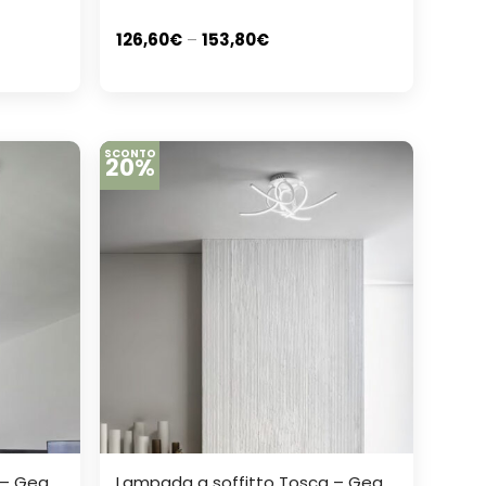
126,60
€
–
153,80
€
SCONTO
20%
 – Gea
Lampada a soffitto Tosca – Gea