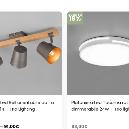
SCONTO
18%
Led Bell orientabile da 1 a
Plafoniera Led Tacoma ro
14 – Trio Lighting
dimmerabile 24W – Trio lig
–
91,00
€
93,00
€