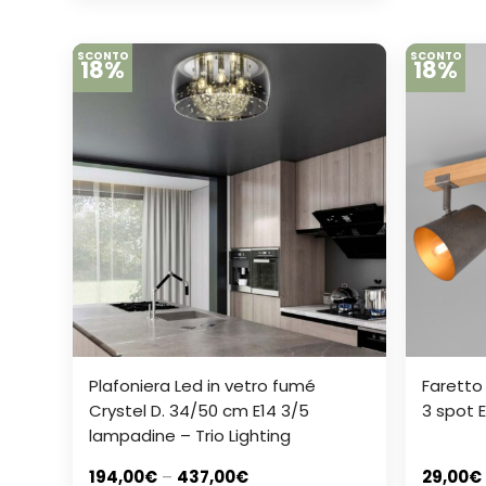
SCONTO
SCONTO
18%
18%
Plafoniera Led in vetro fumé
Faretto 
Crystel D. 34/50 cm E14 3/5
3 spot E
lampadine – Trio Lighting
194,00
€
–
437,00
€
29,00
€