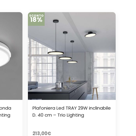
SCONTO
18%
tonda
Plafoniera Led TRAY 29W inclinabile
hting
D. 40 cm – Trio Lighting
213,00
€