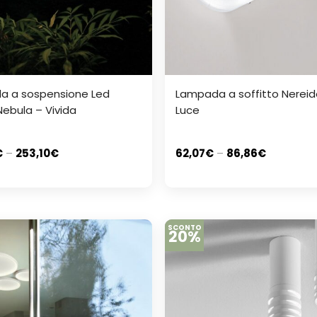
a a sospensione Led
Lampada a soffitto Nerei
ebula – Vivida
Luce
€
–
253,10
€
62,07
€
–
86,86
€
SCONTO
20%