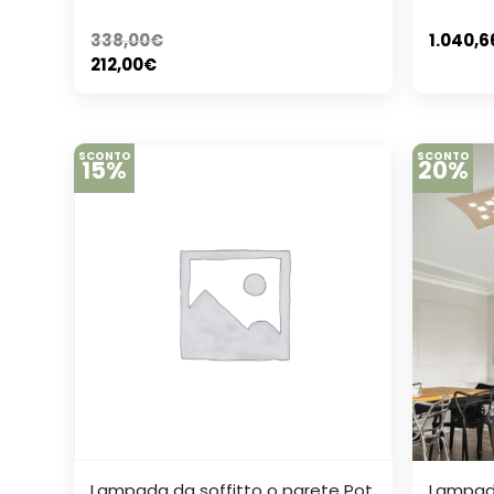
338,00
€
1.040,6
212,00
€
SCONTO
SCONTO
15%
20%
Lampada da soffitto o parete Pot
Lampada