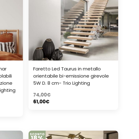
nar
Faretto Led Taurus in metallo
labili
orientabile bi-emissione girevole
zione
5W D. 8 cm- Trio Lighting
ighting
74,00
€
61,00
€
SCONTO
18%