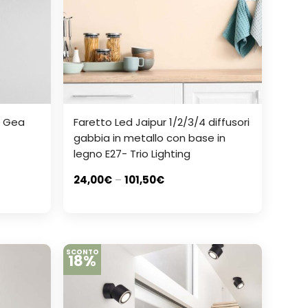
– Gea
Faretto Led Jaipur 1/2/3/4 diffusori
gabbia in metallo con base in
legno E27- Trio Lighting
24,00
€
–
101,50
€
SCONTO
18%