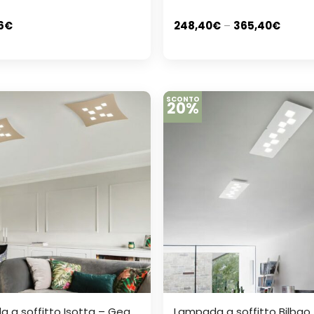
6
€
248,40
€
–
365,40
€
SCONTO
20%
 a soffitto Isotta – Gea
Lampada a soffitto Bilbao