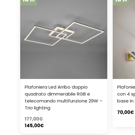
Plafoniera Led Arribo doppio
Plafonie
quadrato dimmerabile RGB e
con 4 sp
telecomando multifunzione 29W –
base in 
Trio lighting
70,00
€
177,00
€
145,00
€