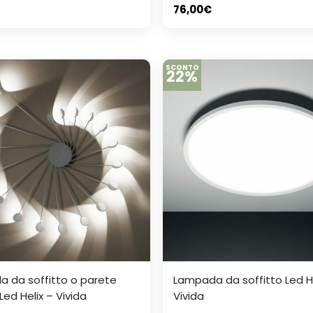
76,00
€
SCONTO
22%
 da soffitto o parete
Lampada da soffitto Led H
ed Helix – Vivida
Vivida