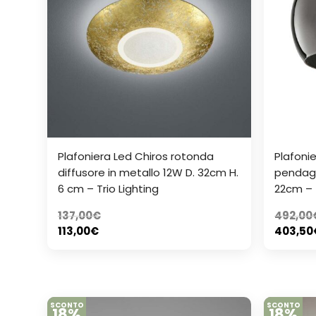
Plafoniera Led Chiros rotonda
Plafoni
diffusore in metallo 12W D. 32cm H.
pendagli
6 cm – Trio Lighting
22cm – T
137,00
€
492,00
113,00
€
403,50
SCONTO
SCONTO
18%
18%