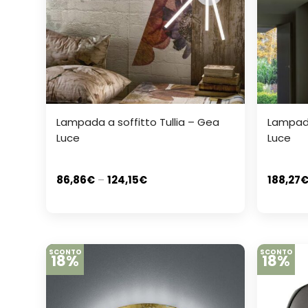
Lampada a soffitto Tullia – Gea
Lampada
Luce
Luce
86,86
€
–
124,15
€
188,27
SCONTO
SCONTO
18%
18%