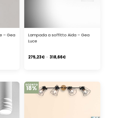
de – Gea
Lampada a soffitto Aida – Gea
Luce
275,23
€
–
318,66
€
SCONTO
18%