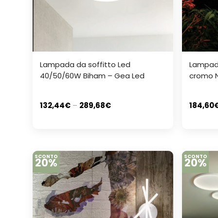
Lampada da soffitto Led
Lampad
40/50/60W Biham – Gea Led
cromo N
132,44
€
–
289,68
€
184,60
SCONTO
SCONTO
20%
20%