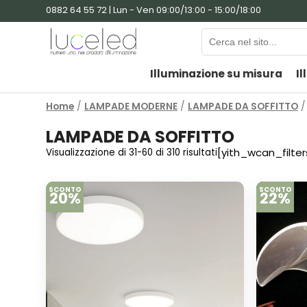
0882 64 55 72 | Lun - Ven 09:00/13:00 - 15:00/18:00
Illuminazione su misura
Il
Home
/
LAMPADE MODERNE
/
LAMPADE DA SOFFITTO
/
LAMPADE DA SOFFITTO
[yith_wcan_filter
Visualizzazione di 31-60 di 310 risultati
SCONTO
SCONTO
20%
22%