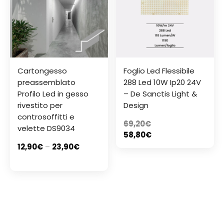
Cartongesso
Foglio Led Flessibile
preassemblato
288 Led 10W Ip20 24V
Profilo Led in gesso
– De Sanctis Light &
rivestito per
Design
controsoffitti e
69,20
€
velette DS9034
58,80
€
12,90
€
–
23,90
€