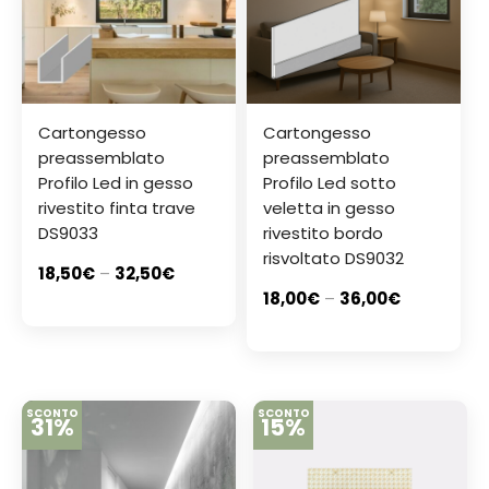
Cartongesso
Cartongesso
preassemblato
preassemblato
Profilo Led in gesso
Profilo Led sotto
rivestito finta trave
veletta in gesso
DS9033
rivestito bordo
risvoltato DS9032
18,50
€
–
32,50
€
18,00
€
–
36,00
€
SCONTO
SCONTO
31%
15%