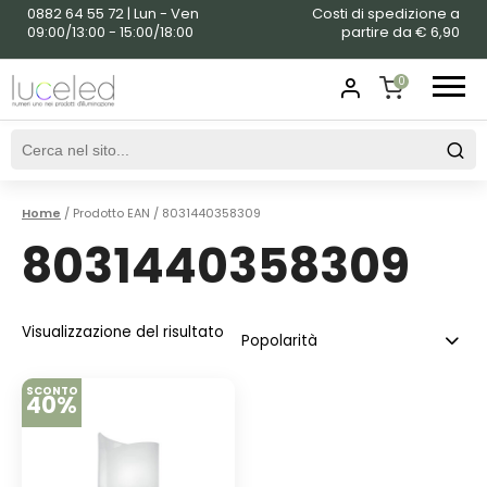
0882 64 55 72 | Lun - Ven
Costi di spedizione a
09:00/13:00 - 15:00/18:00
partire da € 6,90
0
SHOPPING
CART
Home
/ Prodotto EAN / 8031440358309
8031440358309
Visualizzazione del risultato
SCONTO
40%