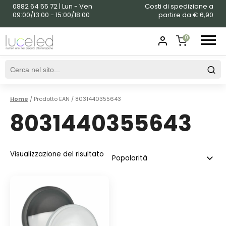
0882 64 55 72 | Lun - Ven
Costi di spedizione a
09:00/13:00 - 15:00/18:00
partire da € 6,90
0
SHOPPING
CART
Home
/ Prodotto EAN / 8031440355643
8031440355643
Visualizzazione del risultato