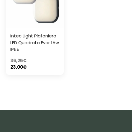
Intec Light Plafoniera
LED Quadrata Ever 15w
IP65
36,25
€
23,00
€