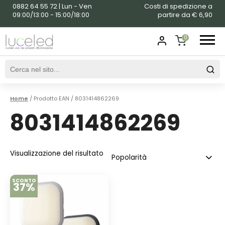
0882 64 55 72 | Lun - Ven
Costi di spedizione a
09:00/13:00 - 15:00/18:00
partire da € 6,90
0
SHOPPING
CART
Home
/ Prodotto EAN / 8031414862269
8031414862269
Visualizzazione del risultato
SCONTO
37%