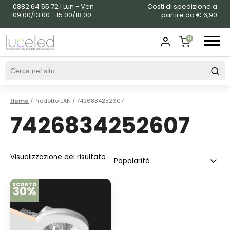
0882 64 55 72 | Lun - Ven
Costi di spedizione a
09:00/13:00 - 15:00/18:00
partire da € 6,90
0
SHOPPING
CART
Home
/ Prodotto EAN / 7426834252607
7426834252607
Visualizzazione del risultato
SCONTO
30%