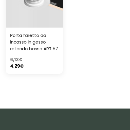
Porta faretto da
incasso in gesso
rotondo basso ART.57
6,13
€
4,29
€