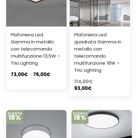
Plafoniera Led
Plafoniera Led
Gamma in metallo
quadrata Gamma in
con telecomando
metallo con
multifunzione 13,5W –
telecomando
Trio Lighting
multifunzione 18W –
Trio Lighting
73,00
€
–
75,00
€
114,00
€
93,00
€
SCONTO
SCONTO
18%
18%