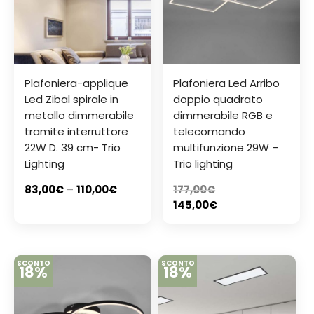
Plafoniera-applique
Plafoniera Led Arribo
Led Zibal spirale in
doppio quadrato
metallo dimmerabile
dimmerabile RGB e
tramite interruttore
telecomando
22W D. 39 cm- Trio
multifunzione 29W –
Lighting
Trio lighting
83,00
€
–
110,00
€
177,00
€
145,00
€
SCONTO
SCONTO
18%
18%