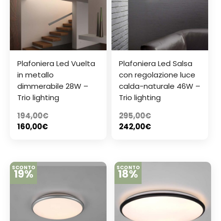
Plafoniera Led Vuelta
Plafoniera Led Salsa
in metallo
con regolazione luce
dimmerabile 28W –
calda-naturale 46W –
Trio lighting
Trio lighting
194,00
€
295,00
€
160,00
€
242,00
€
SCONTO
SCONTO
19%
18%