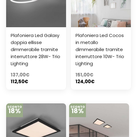
Plafoniera Led Galaxy
Plafoniera Led Cocos
doppia ellisse
in metallo
dimmerabile tramite
dimmerabile tramite
interruttore 28W- Trio
interruttore 10W- Trio
Lighting
Lighting
137,00
€
151,00
€
112,50
€
124,00
€
SCONTO
SCONTO
18%
18%