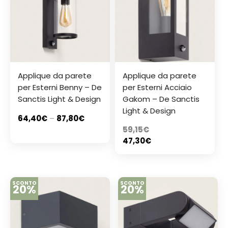
Applique da parete
Applique da parete
per Esterni Benny – De
per Esterni Acciaio
Sanctis Light & Design
Gakom – De Sanctis
Light & Design
64,40
€
–
87,80
€
59,15
€
47,30
€
SCONTO
SCONTO
20%
20%