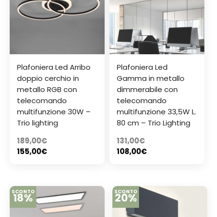
Plafoniera Led Arribo
Plafoniera Led
doppio cerchio in
Gamma in metallo
metallo RGB con
dimmerabile con
telecomando
telecomando
multifunzione 30W –
multifunzione 33,5W L.
Trio lighting
80 cm – Trio Lighting
189,00
€
131,00
€
155,00
€
108,00
€
SCONTO
SCONTO
18%
20%