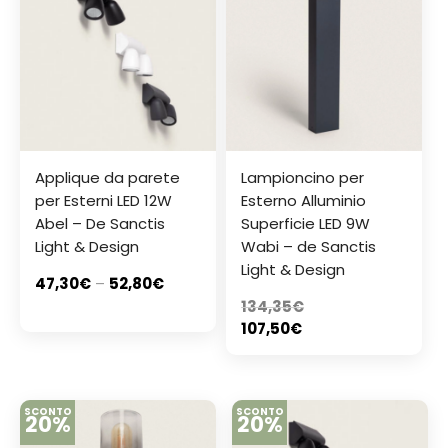
Applique da parete
Lampioncino per
per Esterni LED 12W
Esterno Alluminio
Abel – De Sanctis
Superficie LED 9W
Light & Design
Wabi – de Sanctis
Light & Design
47,30
€
–
52,80
€
134,35
€
107,50
€
SCONTO
SCONTO
20%
20%