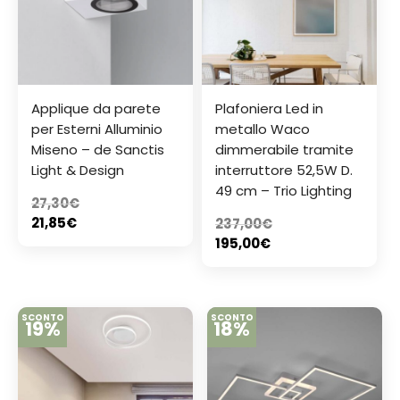
Applique da parete
Plafoniera Led in
per Esterni Alluminio
metallo Waco
Miseno – de Sanctis
dimmerabile tramite
Light & Design
interruttore 52,5W D.
49 cm – Trio Lighting
27,30
€
21,85
€
237,00
€
195,00
€
SCONTO
SCONTO
19%
18%