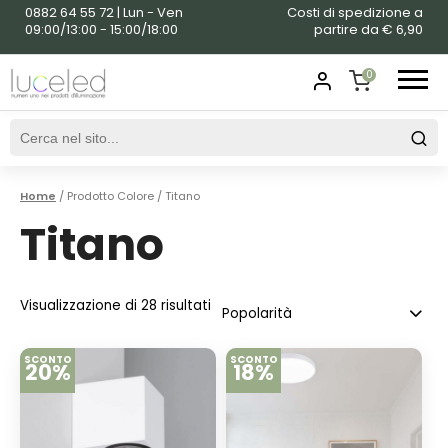
0882 64 55 72 | Lun - Ven
Costi di spedizione a
09:00/13:00 - 15:00/18:00
partire da € 6,90
0
SHOPPING
CART
Home
/ Prodotto Colore / Titano
Titano
Visualizzazione di 28 risultati
SCONTO
SCONTO
20%
18%