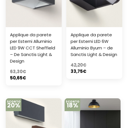
Applique da parete
Applique da parete
per Esterni Alluminio
per Esterni LED 6W
LED 9W CCT Sheffield
Alluminio Byum – de
– De Sanctis Light &
Sanctis Light & Design
Design
42,20
€
33,75
€
63,30
€
50,65
€
SCONTO
SCONTO
20%
18%