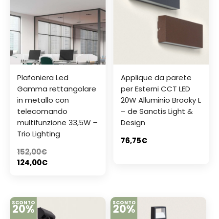
Plafoniera Led
Applique da parete
Gamma rettangolare
per Esterni CCT LED
in metallo con
20W Alluminio Brooky L
telecomando
– de Sanctis Light &
multifunzione 33,5W –
Design
Trio Lighting
76,75
€
152,00
€
124,00
€
SCONTO
SCONTO
20%
20%