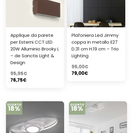
Applique da parete
Plafoniera Led Jimmy
per Esterni CCT LED
coppa in metallo E27
20W Alluminio Brooky L
D.31 cm H.19 cm – Trio
– de Sanctis Light &
Lighting
Design
96,00
€
79,00
€
95,95
€
76,75
€
SCONTO
SCONTO
18%
18%