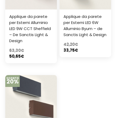
Applique da parete
Applique da parete
per Esterni Alluminio
per Esterni LED 6W
LED 9W CCT Sheffield
Alluminio Byum – de
– De Sanctis Light &
Sanctis Light & Design
Design
42,20
€
33,75
€
63,30
€
50,65
€
SCONTO
20%