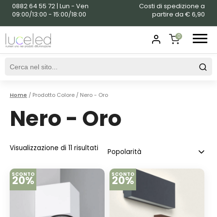
0882 64 55 72 | Lun - Ven
Costi di spedizione a
09:00/13:00 - 15:00/18:00
partire da € 6,90
0
SHOPPING
CART
Home
/ Prodotto Colore / Nero - Oro
Nero - Oro
Visualizzazione di 11 risultati
SCONTO
SCONTO
20%
20%