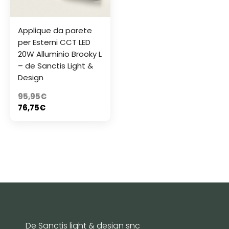
Applique da parete
per Esterni CCT LED
20W Alluminio Brooky L
– de Sanctis Light &
Design
95,95
€
76,75
€
De Sanctis light & design snc