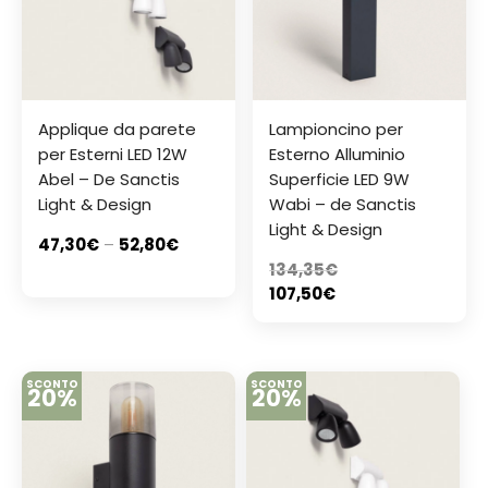
Applique da parete
Lampioncino per
per Esterni LED 12W
Esterno Alluminio
Abel – De Sanctis
Superficie LED 9W
Light & Design
Wabi – de Sanctis
Light & Design
47,30
€
–
52,80
€
134,35
€
107,50
€
SCONTO
SCONTO
20%
20%