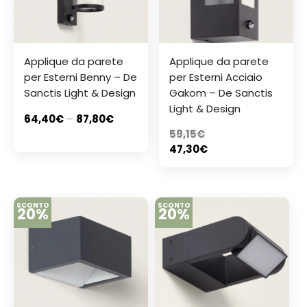
Applique da parete
Applique da parete
per Esterni Benny – De
per Esterni Acciaio
Sanctis Light & Design
Gakom – De Sanctis
Light & Design
64,40
€
–
87,80
€
59,15
€
47,30
€
SCONTO
SCONTO
20%
20%