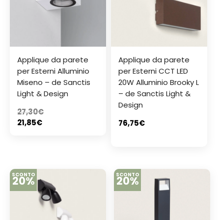
Applique da parete
Applique da parete
per Esterni Alluminio
per Esterni CCT LED
Miseno – de Sanctis
20W Alluminio Brooky L
Light & Design
– de Sanctis Light &
Design
27,30
€
21,85
€
76,75
€
SCONTO
SCONTO
20%
20%