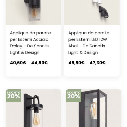
Applique da parete
Applique da parete
per Esterni Acciaio
per Esterni LED 12W
Emley – De Sanctis
Abel – De Sanctis
Light & Design
Light & Design
40,60
€
–
44,90
€
45,50
€
–
47,30
€
SCONTO
SCONTO
20%
20%