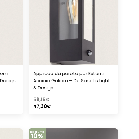
erni
Applique da parete per Esterni
 Design
Acciaio Gakom – De Sanctis Light
& Design
59,15
€
47,30
€
SCONTO
10%