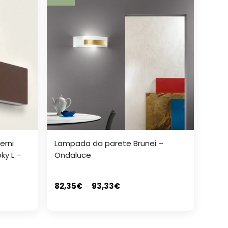
erni
Lampada da parete Brunei –
ky L –
Ondaluce
82,35
€
–
93,33
€