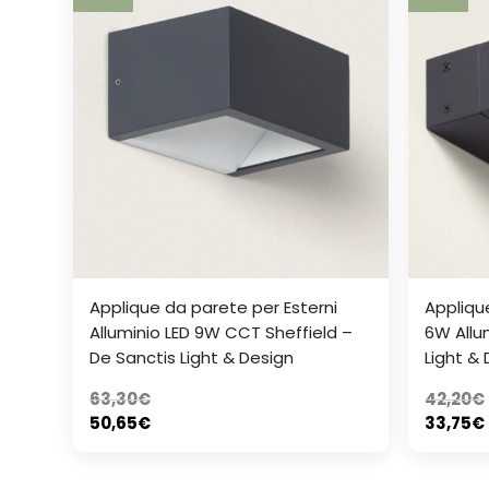
Applique da parete per Esterni
Appliqu
Alluminio LED 9W CCT Sheffield –
6W Allu
De Sanctis Light & Design
Light &
63,30
€
42,20
€
50,65
€
33,75
€