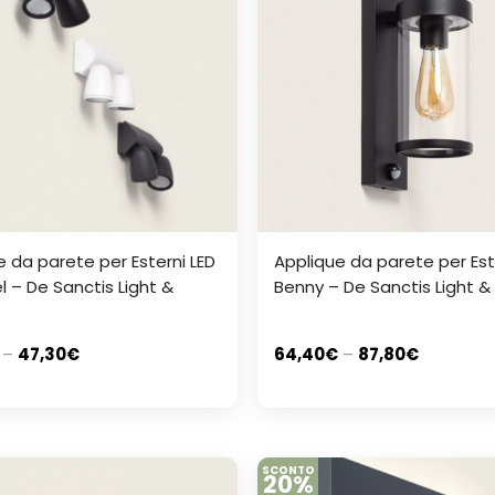
e da parete per Esterni LED
Applique da parete per Est
l – De Sanctis Light &
Benny – De Sanctis Light &
–
47,30
€
64,40
€
–
87,80
€
SCONTO
20%