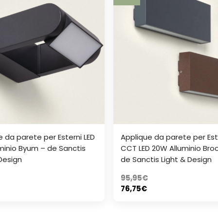
e da parete per Esterni LED
Applique da parete per Est
minio Byum – de Sanctis
CCT LED 20W Alluminio Broo
 Design
de Sanctis Light & Design
95,95
€
76,75
€