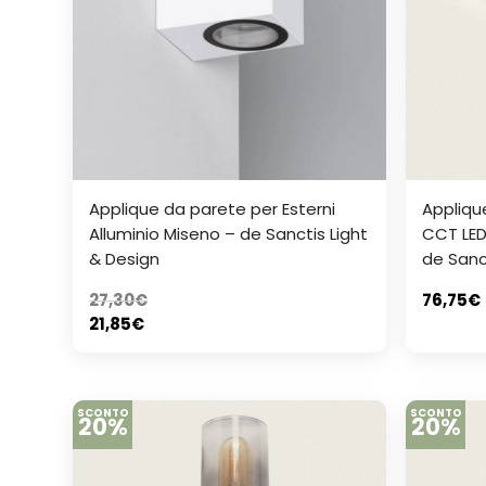
Applique da parete per Esterni
Appliqu
Alluminio Miseno – de Sanctis Light
CCT LED
& Design
de Sanc
27,30
€
76,75
€
21,85
€
SCONTO
SCONTO
20%
20%