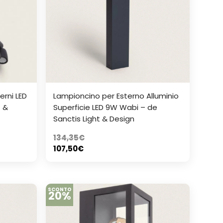
erni LED
Lampioncino per Esterno Alluminio
t &
Superficie LED 9W Wabi – de
Sanctis Light & Design
134,35
€
107,50
€
SCONTO
20%