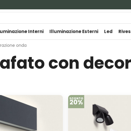
luminazione Interni
Illuminazione Esterni
Led
Rives
orazione onda
rafato con deco
SCONTO
20%