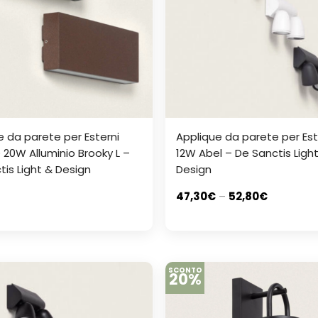
e da parete per Esterni
Applique da parete per Est
 20W Alluminio Brooky L –
12W Abel – De Sanctis Ligh
tis Light & Design
Design
47,30
€
–
52,80
€
SCONTO
20%