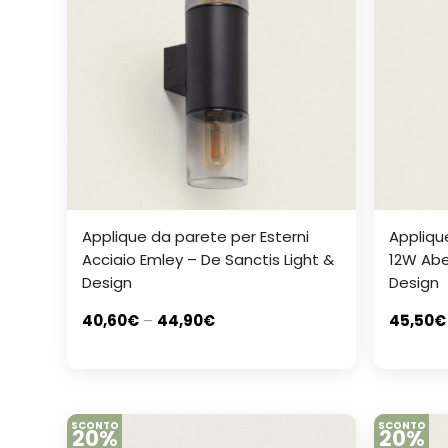
Applique da parete per Esterni
Appliqu
Acciaio Emley – De Sanctis Light &
12W Abe
Design
Design
40,60
€
–
44,90
€
45,50
€
SCONTO
SCONTO
20%
20%