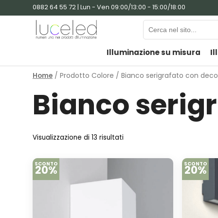
0882 64 55 72 | Lun - Ven 09:00/13:00 - 15:00/18:00
Illuminazione su misura
Il
Home
/ Prodotto Colore / Bianco serigrafato con dec
Bianco serig
Visualizzazione di 13 risultati
SCONTO
SCONTO
20%
20%