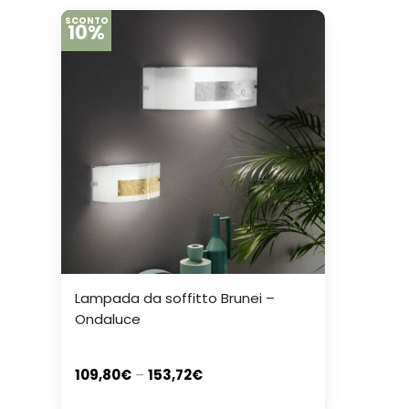
SCONTO
10%
Lampada da soffitto Brunei –
Ondaluce
109,80
€
–
153,72
€