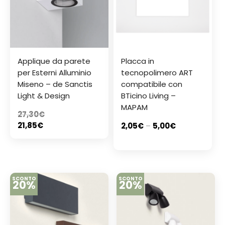
Applique da parete
Placca in
per Esterni Alluminio
tecnopolimero ART
Miseno – de Sanctis
compatibile con
Light & Design
BTicino Living –
MAPAM
27,30
€
21,85
€
2,05
€
–
5,00
€
SCONTO
SCONTO
20%
20%