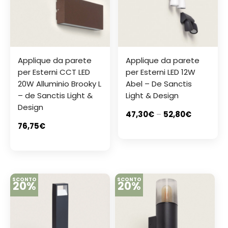
Applique da parete
Applique da parete
per Esterni CCT LED
per Esterni LED 12W
20W Alluminio Brooky L
Abel – De Sanctis
– de Sanctis Light &
Light & Design
Design
47,30
€
–
52,80
€
76,75
€
SCONTO
SCONTO
20%
20%