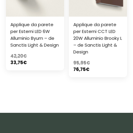
Applique da parete
Applique da parete
per Esterni LED 6W
per Esterni CCT LED
Alluminio Byum – de
20W Alluminio Brooky L
Sanctis Light & Design
– de Sanctis Light &
Design
42,20
€
33,75
€
95,95
€
76,75
€