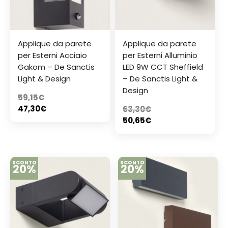
Applique da parete
Applique da parete
per Esterni Acciaio
per Esterni Alluminio
Gakom – De Sanctis
LED 9W CCT Sheffield
Light & Design
– De Sanctis Light &
Design
59,15
€
47,30
€
63,30
€
50,65
€
SCONTO
SCONTO
20%
20%