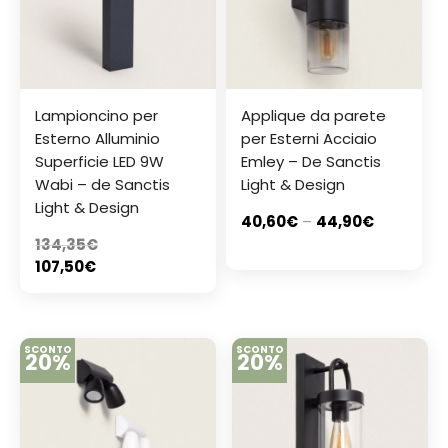
Lampioncino per
Applique da parete
Esterno Alluminio
per Esterni Acciaio
Superficie LED 9W
Emley – De Sanctis
Wabi – de Sanctis
Light & Design
Light & Design
40,60
€
–
44,90
€
134,35
€
107,50
€
SCONTO
SCONTO
20%
20%