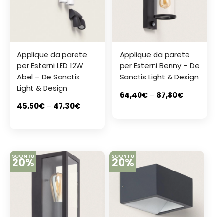
Applique da parete
Applique da parete
per Esterni LED 12W
per Esterni Benny – De
Abel – De Sanctis
Sanctis Light & Design
Light & Design
64,40
€
–
87,80
€
45,50
€
–
47,30
€
SCONTO
SCONTO
20%
20%