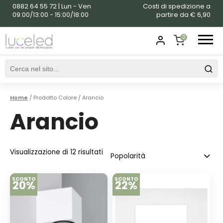
0882 64 55 72 | Lun - Ven
Costi di spedizione a
09:00/13:00 - 15:00/18:00
partire da € 6,90
0
SHOPPING
CART
Home
/ Prodotto Colore / Arancio
Arancio
Visualizzazione di 12 risultati
SCONTO
SCONTO
20%
22%