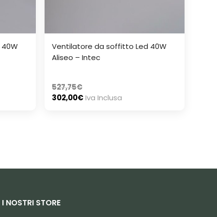
d 40W
Ventilatore da soffitto Led 40W
Aliseo – Intec
527,75
€
302,00
€
Iva Inclusa
I NOSTRI STORE