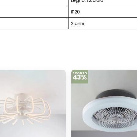
Legno, Acciaio
IP20
2 anni
SCONTO
43%