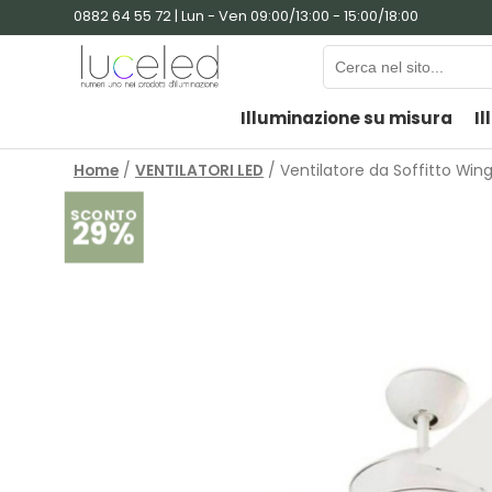
0882 64 55 72 | Lun - Ven 09:00/13:00 - 15:00/18:00
Illuminazione su misura
Il
Home
/
VENTILATORI LED
/ Ventilatore da Soffitto Win
SCONTO
29%