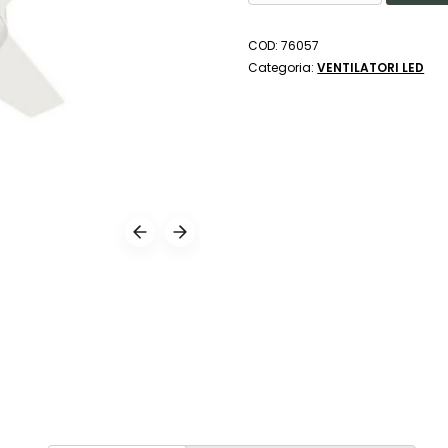
SOFFITTO
WINGDY
COD:
76057
-
Categoria:
VENTILATORI LED
DE
SANCTIS
LIGHT
AND
DESIGN
QUANTITÀ