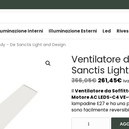
luminazione Interni
Illuminazione Esterni
Led
Rives
gdy – De Sanctis Light and Design
Ventilatore 
Sanctis Ligh
366,05
€
261,45
€
Iv
Il
Ventilatore da Soffitt
Motore AC LEDS-C4 VE
lampadine E27 e ha una po
sono facilmente reversibil
VENTILATORE
AGG
DA