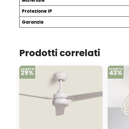
Materiale
Protezione
IP
Garanzia
Prodotti correlati
SCONTO
SCONTO
29%
43%