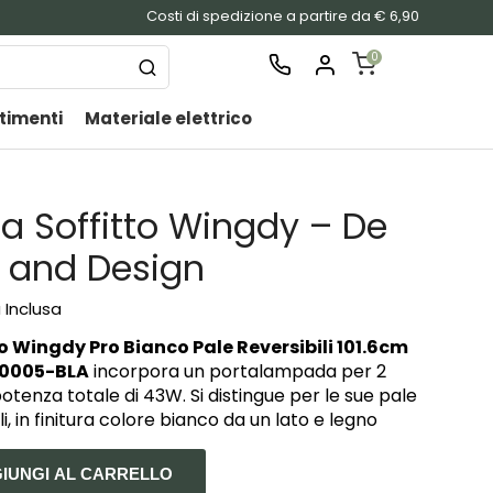
Costi di spedizione a partire da € 6,90
0
timenti
Materiale elettrico
SHOPPING
CART
Nessu
da Soffitto Wingdy – De
prodo
nel
t and Design
carrel
a Inclusa
o Wingdy Pro Bianco Pale Reversibili 101.6cm
-0005-BLA
incorpora un portalampada per 2
tenza totale di 43W. Si distingue per le sue pale
i, in finitura colore bianco da un lato e legno
IUNGI AL CARRELLO