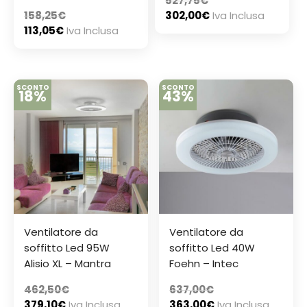
527,75
€
158,25
€
302,00
€
Iva Inclusa
113,05
€
Iva Inclusa
SCONTO
SCONTO
18%
43%
Ventilatore da
Ventilatore da
soffitto Led 95W
soffitto Led 40W
Alisio XL – Mantra
Foehn – Intec
462,50
€
637,00
€
379,10
€
Iva Inclusa
363,00
€
Iva Inclusa