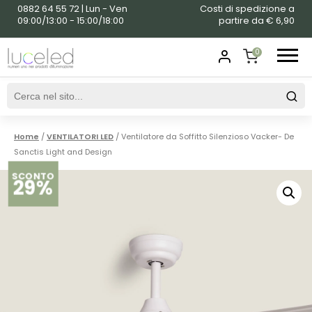
0882 64 55 72 | Lun - Ven
Costi di spedizione a
09:00/13:00 - 15:00/18:00
partire da € 6,90
0
SHOPPING
CART
Home
/
VENTILATORI LED
/ Ventilatore da Soffitto Silenzioso Vacker- De
Sanctis Light and Design
SCONTO
29%