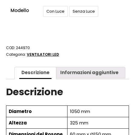
Modello
Con Luce
Senza Luce
COD:
244970
Categoria:
VENTILATORI LED
Descrizione
Informazioni aggiuntive
Descrizione
Diametro
1050 mm
Altezza
325 mm
Dimensioni del Rosone
60 mm x Ø150 mm