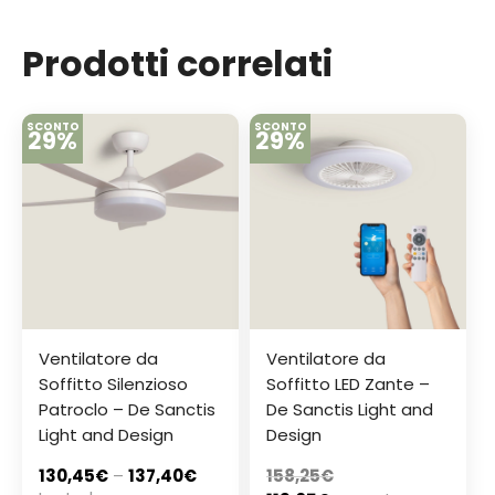
Prodotti correlati
SCONTO
SCONTO
29%
29%
Ventilatore da
Ventilatore da
Soffitto Silenzioso
Soffitto LED Zante –
Patroclo – De Sanctis
De Sanctis Light and
Light and Design
Design
130,45
€
–
137,40
€
158,25
€