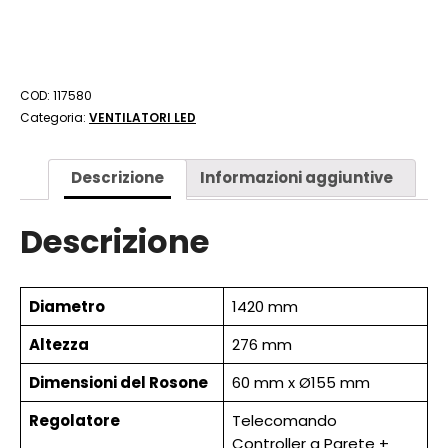
COD:
117580
Categoria:
VENTILATORI LED
Descrizione
Informazioni aggiuntive
Descrizione
Diametro
1420 mm
Altezza
276 mm
Dimensioni del Rosone
60 mm x Ø155 mm
Regolatore
Telecomando
Controller a Parete +