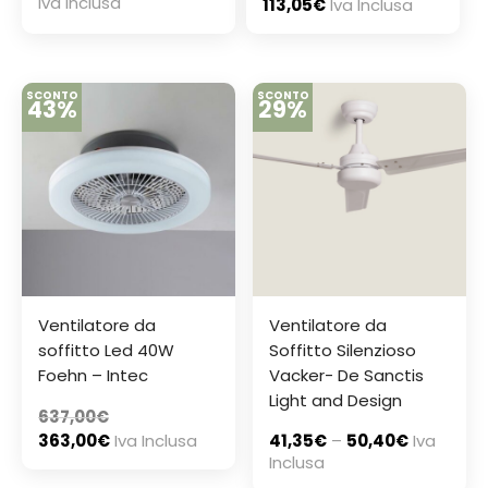
Iva Inclusa
113,05
€
Iva Inclusa
SCONTO
SCONTO
43%
29%
Ventilatore da
Ventilatore da
soffitto Led 40W
Soffitto Silenzioso
Foehn – Intec
Vacker- De Sanctis
Light and Design
637,00
€
363,00
€
Iva Inclusa
41,35
€
–
50,40
€
Iva
Inclusa