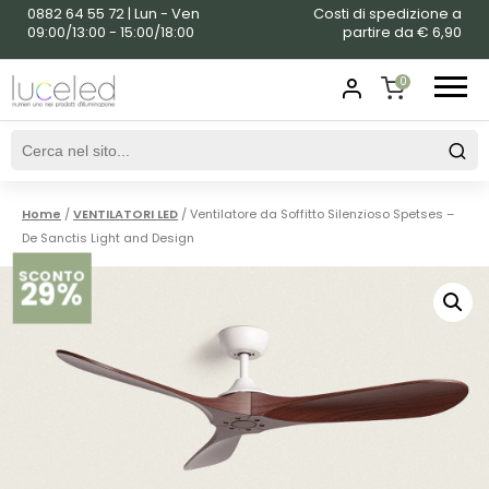
0882 64 55 72 | Lun - Ven
Costi di spedizione a
09:00/13:00 - 15:00/18:00
partire da € 6,90
0
SHOPPING
CART
Home
/
VENTILATORI LED
/ Ventilatore da Soffitto Silenzioso Spetses –
De Sanctis Light and Design
SCONTO
29%