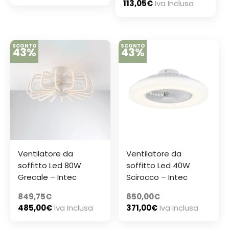
113,05
€
Iva Inclusa
SCONTO
SCONTO
43%
43%
Ventilatore da
Ventilatore da
soffitto Led 80W
soffitto Led 40W
Grecale – Intec
Scirocco – Intec
849,75
€
650,00
€
485,00
€
Iva Inclusa
371,00
€
Iva Inclusa