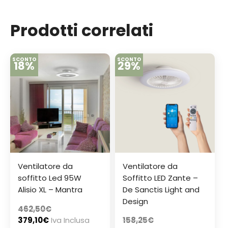
Prodotti correlati
SCONTO
SCONTO
18%
29%
Ventilatore da
Ventilatore da
soffitto Led 95W
Soffitto LED Zante –
Alisio XL – Mantra
De Sanctis Light and
Design
462,50
€
379,10
€
Iva Inclusa
158,25
€