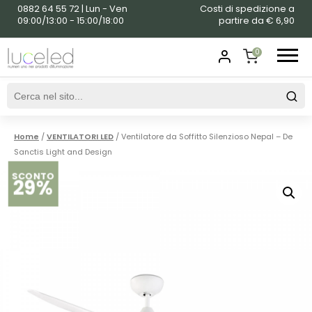
0882 64 55 72 | Lun - Ven
Costi di spedizione a
09:00/13:00 - 15:00/18:00
partire da € 6,90
0
SHOPPING
CART
Home
/
VENTILATORI LED
/ Ventilatore da Soffitto Silenzioso Nepal – De
Sanctis Light and Design
SCONTO
29%