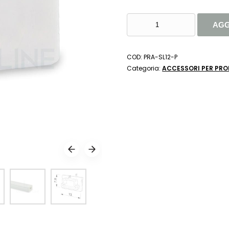
TAPPINO
AGG
IN
PLASTICA
PER
COD:
PRA-SL12-P
PROFILO
Categoria:
ACCESSORI PER PROF
PR-
SL12-
16
QUANTITÀ