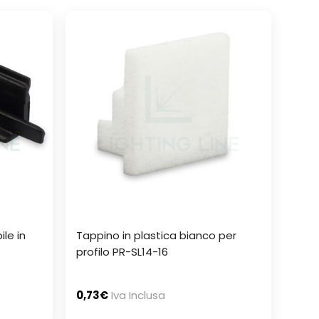
le in
Tappino in plastica bianco per
profilo PR-SL14-16
0,73
€
Iva Inclusa