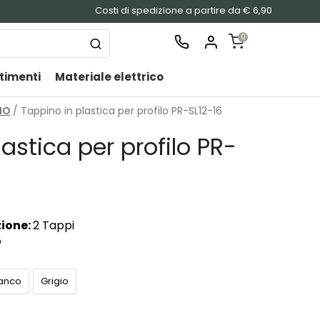
Costi di spedizione a partire da € 6,90
0
timenti
Materiale elettrico
SHOPPING
CART
IO
/ Tappino in plastica per profilo PR-SL12-16
Nessu
astica per profilo PR-
prodo
nel
carrel
zione:
2 Tappi
o
ianco
Grigio