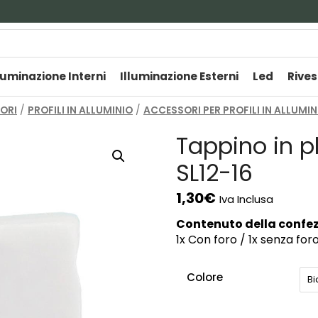
luminazione Interni
Illuminazione Esterni
Led
Rives
TORI
/
PROFILI IN ALLUMINIO
/
ACCESSORI PER PROFILI IN ALLUMIN
Tappino in pl
SL12-16
1,30
€
Iva Inclusa
Contenuto della confe
1x Con foro / 1x senza for
Colore
B