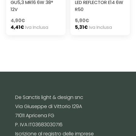
GU5,3 MR16 6W 38°
LED REFLECTOR E14 6W
12V
R50
4,90
€
5,90
€
4,41
€
Iva Inclusa
5,31
€
Iva Inclusa
De Sanctis light & design snc
Via Giuseppe di Vittorio 129A
71011 Apricena FG
P. IVA IT03683030716
Iscrizione al registro delle imprese