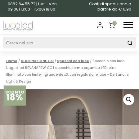
0882 64 55 72 | Lun - Ven
Costi di spedizione a
09:00/13:00 - 15:00/18:00
partire da € 6,90
0
SHOPPING
CART
Home
/
ILLUMINAZIONE LED
/
Specchi con luce
/ Specchio con luce
bagno led REVANA 12W CCT specchio forma organica LED retro
illuminato con lente ingrandente x3, con regolazione luce – De Sanctis
Light & Design
SCONTO
18%