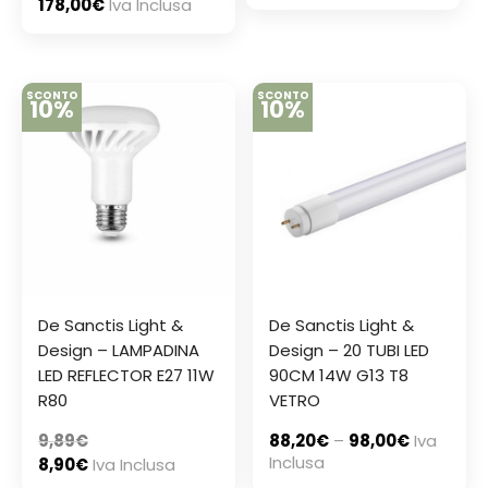
178,00
€
Iva Inclusa
SCONTO
SCONTO
10%
10%
De Sanctis Light &
De Sanctis Light &
Design – LAMPADINA
Design – 20 TUBI LED
LED REFLECTOR E27 11W
90CM 14W G13 T8
R80
VETRO
9,89
€
88,20
€
–
98,00
€
Iva
Inclusa
8,90
€
Iva Inclusa