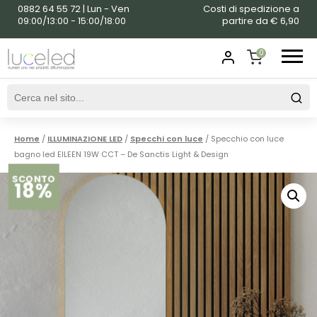
0882 64 55 72 | Lun - Ven
Costi di spedizione a
09:00/13:00 - 15:00/18:00
partire da € 6,90
0
SHOPPING
CART
Home
/
ILLUMINAZIONE LED
/
Specchi con luce
/ Specchio con luce
bagno led EILEEN 19W CCT – De Sanctis Light & Design
SCONTO
18%