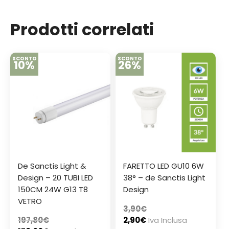
Prodotti correlati
SCONTO
SCONTO
10%
26%
De Sanctis Light &
FARETTO LED GU10 6W
Design – 20 TUBI LED
38° – de Sanctis Light
150CM 24W G13 T8
Design
VETRO
3,90
€
197,80
€
2,90
€
Iva Inclusa