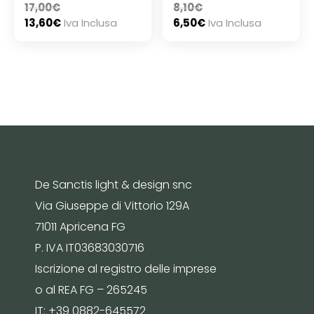
17,00
€
8,10
€
13,60
€
Iva Inclusa
6,50
€
Iva Inclusa
De Sanctis light & design snc
Via Giuseppe di Vittorio 129A
71011 Apricena FG
P. IVA IT03683030716
Iscrizione al registro delle imprese
o al REA FG – 265245
IT: +39 0882-645572