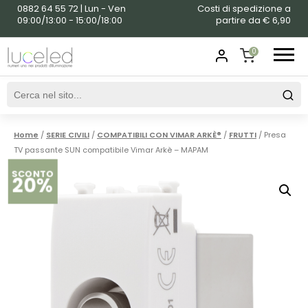
0882 64 55 72 | Lun - Ven
Costi di spedizione a
09:00/13:00 - 15:00/18:00
partire da € 6,90
0
SHOPPING
CART
Home
/
SERIE CIVILI
/
COMPATIBILI CON VIMAR ARKÈ®
/
FRUTTI
/ Presa
TV passante SUN compatibile Vimar Arkè – MAPAM
SCONTO
20%