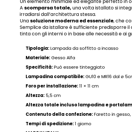
Un elemento minimale ed elegante perfetto in ogn
A
scomparsa totale,
una volta istallato si inte
irradiarsi dall’architettura stessa.
Una
soluzione moderna ed essenziale
, che co
Semplice da istallare è sufficiente predisporre il
tinta con gli interni o in base alle necessità e ai g
Tipologia:
Lampada da soffitto a incasso
Materiale:
Gesso Alfa
Specificità:
Può essere tinteggiato
Lampadina compatibile:
GU10 e MR16 dal ø 5c
Foro per installazione:
11 × 11 cm
Altezza:
5,5 cm
Altezza totale incluso lampadina e portala
Contenuto della confezione:
Faretto in gesso,
Tempi di spedizione:
1 giorno