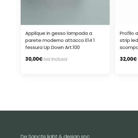
Applique in gesso lampada a
Profilo 
parete moderno attacco E14 1
strip le
fessura Up Down Art.100
scompar
30,00
€
Iva Inclusa
32,00
€
De Sanctis light & design snc