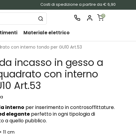
Costi di spedizione a partire da € 6,90
0
timenti
Materiale elettrico
SHOPPING
CART
rato con interno tondo per GU10 Art.53
Nessu
 da incasso in gesso a
prodo
nel
uadrato con interno
carrel
10 Art.53
sa
da interno
per inserimento in controsoffittature.
ed elegante
perfetto in ogni tipologia di
o a quello pubblico.
× 11 cm