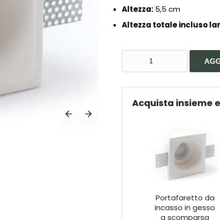
Altezza:
5,5 cm
Altezza totale incluso 
PORTAFARETTO
AGG
DA
INCASSO
IN
GESSO
Acquista insieme e
A
SCOMPARSA
QUADRATO
CON
INTERNO
TONDO
PER
GU10
ART.53
Portafaretto da
QUANTITÀ
incasso in gesso
a scomparsa