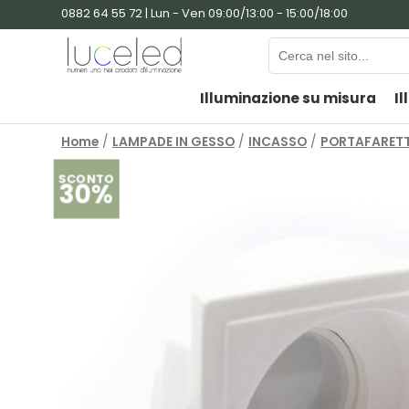
0882 64 55 72 | Lun - Ven 09:00/13:00 - 15:00/18:00
Illuminazione su misura
Il
Home
/
LAMPADE IN GESSO
/
INCASSO
/
PORTAFARETT
SCONTO
30%