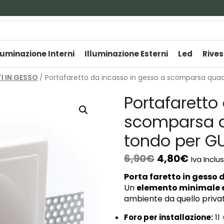
luminazione Interni
Illuminazione Esterni
Led
Rives
I IN GESSO
/ Portafaretto da incasso in gesso a scomparsa quad
Portafaretto
scomparsa q
tondo per GU
6,90
€
4,80
€
Iva Inclu
Porta faretto in gesso 
Un
elemento minimale 
ambiente da quello privat
Foro per installazione:
11 