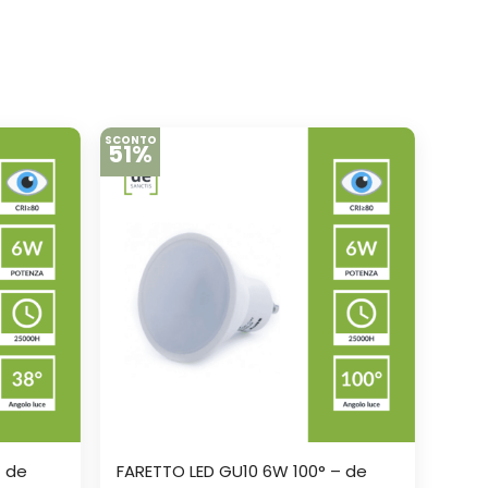
SCONTO
51%
– de
FARETTO LED GU10 6W 100° – de