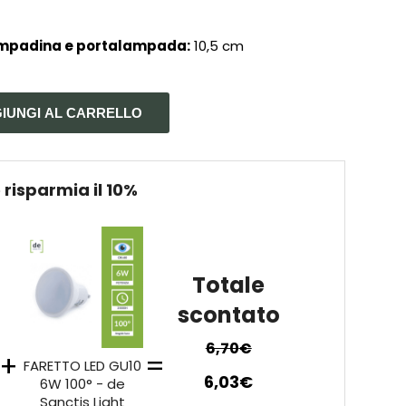
lampadina e portalampada:
10,5 cm
IUNGI AL CARRELLO
 risparmia il 10%
Totale
scontato
6,70
€
+
=
FARETTO LED GU10
6,03
€
6W 100° - de
Sanctis Light