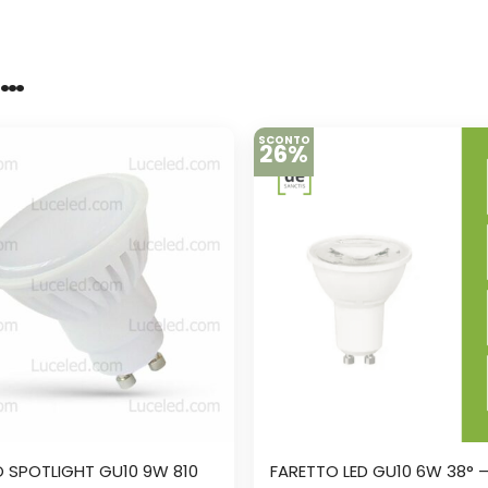
e…
SCONTO
26%
 SPOTLIGHT GU10 9W 810
FARETTO LED GU10 6W 38° 