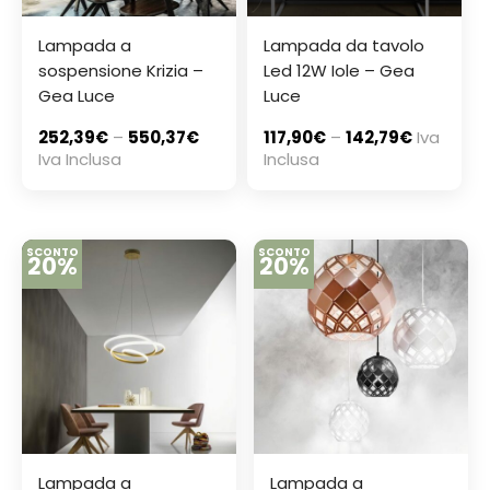
Lampada a
Lampada da tavolo
sospensione Krizia –
Led 12W Iole – Gea
Gea Luce
Luce
252,39
€
–
550,37
€
117,90
€
–
142,79
€
Iva
Iva Inclusa
Inclusa
SCONTO
SCONTO
20%
20%
Lampada a
Lampada a