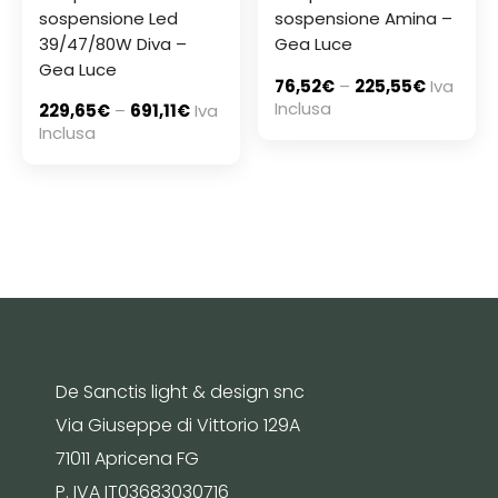
sospensione Led
sospensione Amina –
39/47/80W Diva –
Gea Luce
Gea Luce
76,52
€
–
225,55
€
Iva
Inclusa
229,65
€
–
691,11
€
Iva
Inclusa
De Sanctis light & design snc
Via Giuseppe di Vittorio 129A
71011 Apricena FG
P. IVA IT03683030716