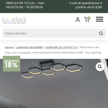
0882 64 55 72 | Lun - Ven
Costi di spedizione a
09:00/13:00 - 15:00/18:00
partire da € 6,90
0
SHOPPING
CART
Home
/
LAMPADE MODERNE
/
LAMPADE DA SOFFITTO
/ Plafoniera Led
Vigo con 5 esagoni, dimmerabile tramite interruttore 24W- Trio Lighting
SCONTO
18%