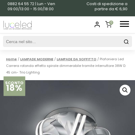
0882 64 55 72 | Lun - Ven
Costi di spedizione a
09:00/13:00 - 15:00/18:00
partire da € 6,90
0
SHOPPING
CART
Home
/
LAMPADE MODERNE
/
LAMPADE DA SOFFITTO
/ Plafoniera Led
Carrera rotonda effetto spirale dimmerabile tramite interruttore 38W D.
45 cm- Trio Lighting
SCONTO
18%