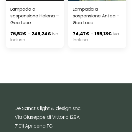
Lampada a
Lampada a
sospensione Helena –
sospensione Antea –
Gea Luce
Gea Luce
76,52
€
–
246,24
€
Iva
74,47
€
–
155,18
€
Iva
Inclusa
Inclusa
De Sanctis light & design snc
Via Giuseppe di Vittorio 129A
71011 Apricena FG