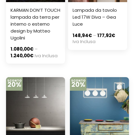
KARMAN DON’T TOUCH
Lampada da tavolo
lampada da terra per
Led 17W Diva – Gea
interno o esterno
Luce
design by Matteo
148,94
€
–
177,92
€
Ugolini
Iva Inclusa
1.080,00
€
–
1.240,00
€
Iva Inclusa
SCONTO
SCONTO
20%
20%