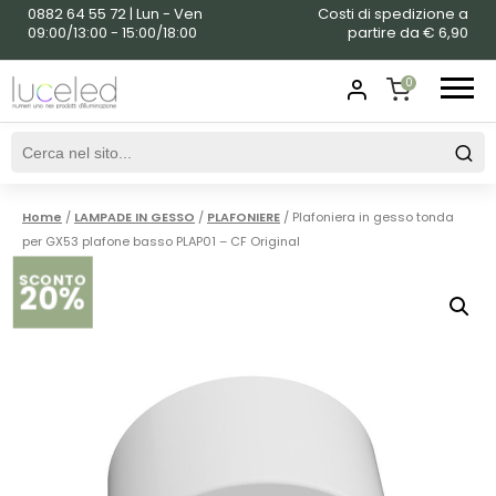
0882 64 55 72 | Lun - Ven
Costi di spedizione a
09:00/13:00 - 15:00/18:00
partire da € 6,90
0
SHOPPING
CART
Home
/
LAMPADE IN GESSO
/
PLAFONIERE
/ Plafoniera in gesso tonda
per GX53 plafone basso PLAP01 – CF Original
SCONTO
20%