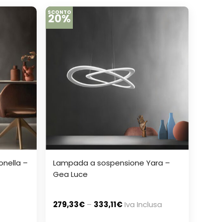
SCONTO
20%
nella –
Lampada a sospensione Yara –
Gea Luce
279,33
€
–
333,11
€
Iva Inclusa