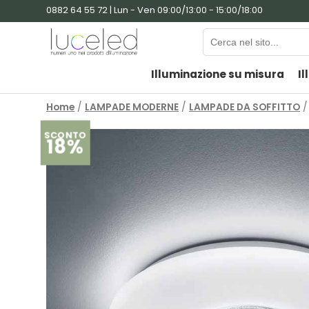
0882 64 55 72 | Lun - Ven 09:00/13:00 - 15:00/18:00
Illuminazione su misura
Il
Home
/
LAMPADE MODERNE
/
LAMPADE DA SOFFITTO
/
SCONTO
18%