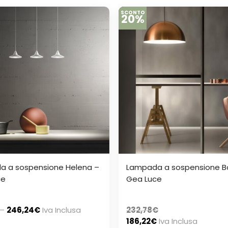
SCONTO
20%
a a sospensione Helena –
Lampada a sospensione Bo
ce
Gea Luce
–
246,24
€
Iva Inclusa
232,78
€
186,22
€
Iva Inclusa