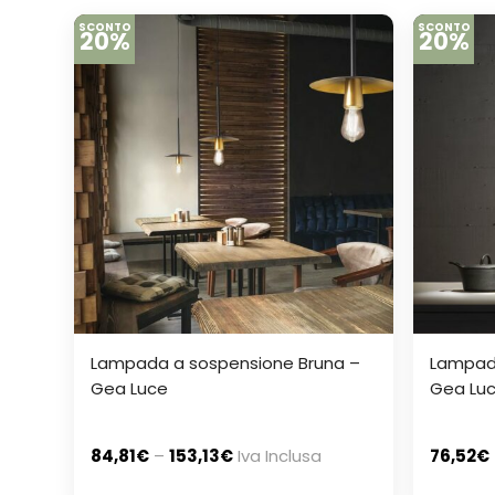
SCONTO
SCONTO
20%
20%
Lampada a sospensione Bruna –
Lampad
Gea Luce
Gea Lu
84,81
€
–
153,13
€
Iva Inclusa
76,52
€