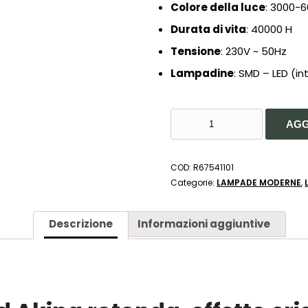
Colore della luce
: 3000-6
Durata di vita
: 40000 H
Tensione
: 230
V ~ 50Hz
Lampadine
: SMD – LED (i
PLAFONIERA-
AGG
APPLIQUE
LED
AKINA
COD:
R67541101
DIFFUSORE
Categorie:
LAMPADE MODERNE
,
EFFETTO
CRISTALLO
CON
Descrizione
Informazioni aggiuntive
TELECOMANDO
21W
D.
41
CM-