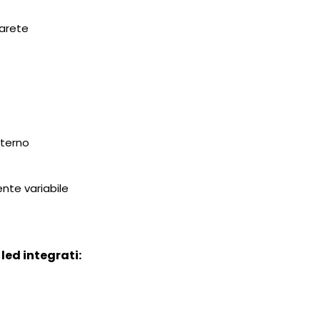
parete
terno
ente variabile
led integrati: