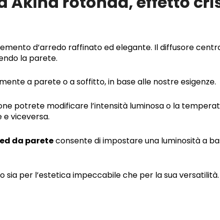
 Akina rotonda, effetto cris
TRIO
LIGHTING
QUANTITÀ
mento d’arredo raffinato ed elegante. Il diffusore centr
sendo la parete.
nte a parete o a soffitto, in base alle nostre esigenze.
ne potrete modificare l’intensità luminosa o la temperat
 e viceversa.
ed da parete
consente di impostare una luminosità a ba
 sia per l’estetica impeccabile che per la sua versatilità.