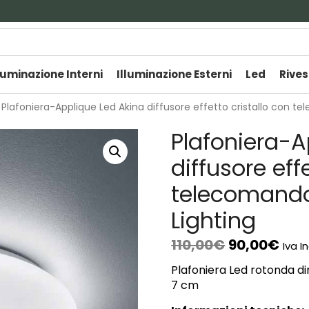
luminazione Interni
Illuminazione Esterni
Led
Rives
 Plafoniera-Applique Led Akina diffusore effetto cristallo con te
Plafoniera-A
diffusore eff
telecomando 
Lighting
110,00
€
90,00
€
Iva I
Plafoniera Led rotonda d
7 cm