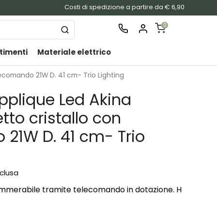
Costi di spedizione a partire da € 6,90
0
timenti
Materiale elettrico
SHOPPING
CART
lecomando 21W D. 41 cm- Trio Lighting
Nessu
pplique Led Akina
prodo
nel
etto cristallo con
carrel
21W D. 41 cm- Trio
nclusa
immerabile tramite telecomando in dotazione. H