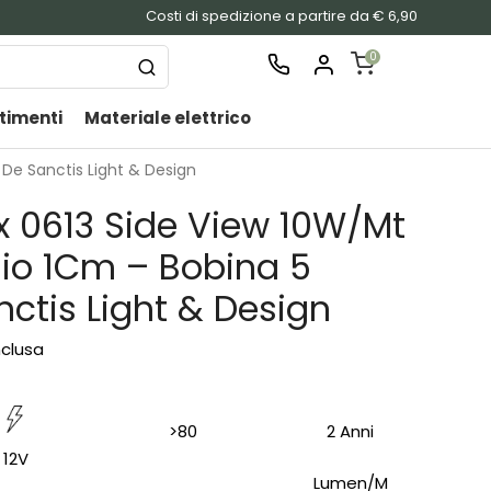
Costi di spedizione a partire da € 6,90
0
timenti
Materiale elettrico
SHOPPING
CART
 De Sanctis Light & Design
Nessu
x 0613 Side View 10W/Mt
prodo
nel
lio 1Cm – Bobina 5
carrel
nctis Light & Design
nclusa
>80
2 Anni
12V
Lumen/M