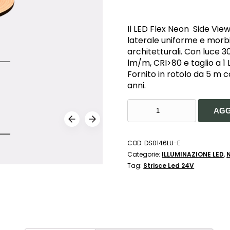
Il LED Flex Neon Side Vi
laterale uniforme e morbi
architetturali. Con luce 
lm/m, CRI>80 e taglio a 1 
Fornito in rotolo da 5 m 
anni.
NEON
AGG
LED
FLEX
0613
COD:
DS0146LU-E
SIDE
Categorie:
ILLUMINAZIONE LED
,
VIEW
Tag:
Strisce Led 24V
10W/MT
12V
IP65
TAGLIO
1CM
-