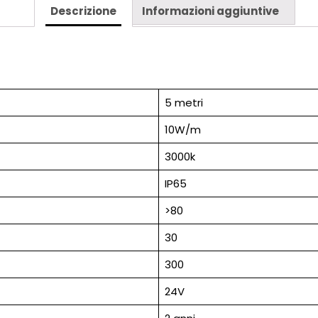
Descrizione
Informazioni aggiuntive
BOBINA
5
METRI-
DE
SANCTIS
LIGHT
5 metri
&
DESIGN
10W/m
QUANTITÀ
3000k
IP65
>80
30
300
24V