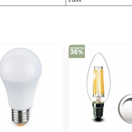
2 anni
SCONTO
36%