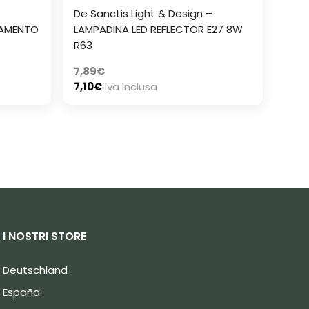
–
De Sanctis Light & Design –
LAMENTO
LAMPADINA LED REFLECTOR E27 8W
R63
7,89
€
7,10
€
Iva Inclusa
I NOSTRI STORE
Deutschland
España