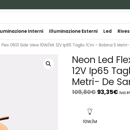
luminazione Interni
Illuminazione Esterni
Led
Rives
Flex 0613 Side View 10W/Mt 12V Ip65 Taglio 1Cm – Bobina 5 Metri-
Neon Led Fle
12V Ip65 Tag
Metri- De Sa
109,80
€
93,35
€
Iva I
10W/M