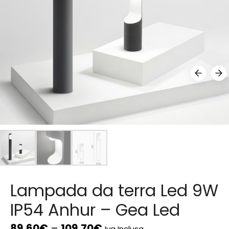
Lampada da terra Led 9W
IP54 Anhur – Gea Led
89,60
€
–
109,70
€
Iva Inclusa