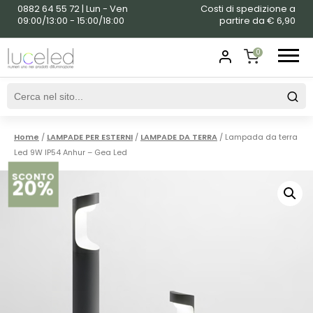
0882 64 55 72 | Lun - Ven
Costi di spedizione a
09:00/13:00 - 15:00/18:00
partire da € 6,90
0
SHOPPING
CART
Home
/
LAMPADE PER ESTERNI
/
LAMPADE DA TERRA
/ Lampada da terra
Led 9W IP54 Anhur – Gea Led
SCONTO
20%