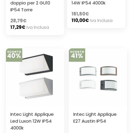
doppio per 2 GU10
14W IP54 4000k
IP54 Torre
161,50
€
110,00
€
Iva Inclusa
28,79
€
17,29
€
Iva Inclusa
SCONTO
SCONTO
40%
41%
Intec Light Applique
Intec Light Applique
Led Luxon 12W IP54
E27 Austin IP54
4000k