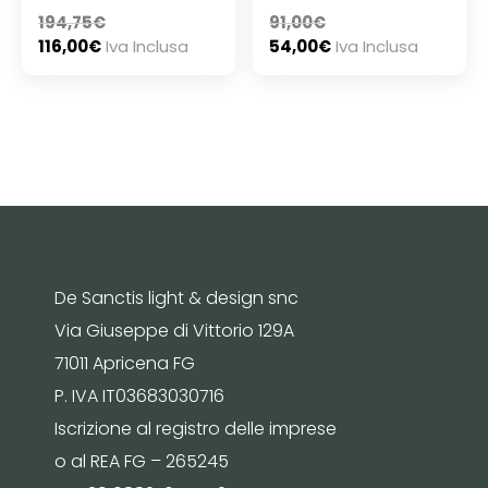
194,75
€
91,00
€
116,00
€
Iva Inclusa
54,00
€
Iva Inclusa
De Sanctis light & design snc
Via Giuseppe di Vittorio 129A
71011 Apricena FG
P. IVA IT03683030716
Iscrizione al registro delle imprese
o al REA FG – 265245