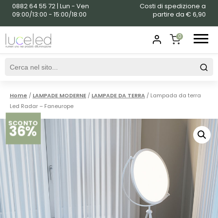
0882 64 55 72 | Lun - Ven
Costi di spedizione a
09:00/13:00 - 15:00/18:00
partire da € 6,90
0
SHOPPING
CART
Home
/
LAMPADE MODERNE
/
LAMPADE DA TERRA
/ Lampada da terra
Led Radar – Faneurope
SCONTO
36%