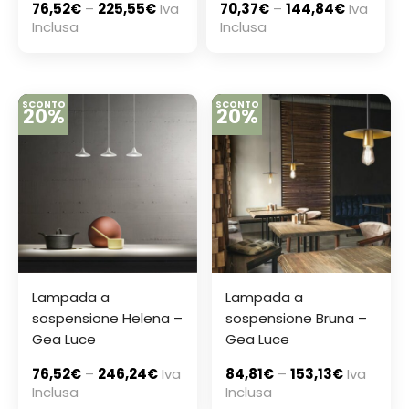
76,52
€
–
225,55
€
Iva
70,37
€
–
144,84
€
Iva
Inclusa
Inclusa
SCONTO
SCONTO
20%
20%
Lampada a
Lampada a
sospensione Helena –
sospensione Bruna –
Gea Luce
Gea Luce
76,52
€
–
246,24
€
Iva
84,81
€
–
153,13
€
Iva
Inclusa
Inclusa