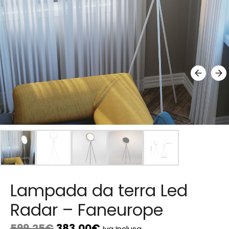
Lampada da terra Led
Radar – Faneurope
599,25
€
383,00
€
Iva Inclusa