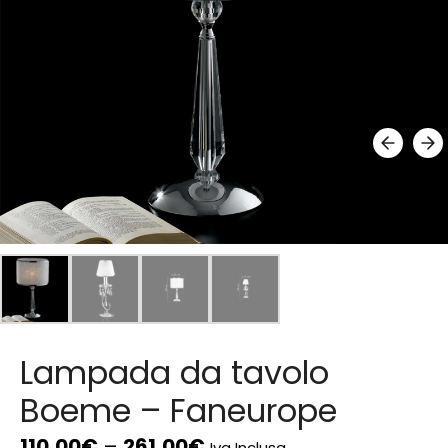
Lampada da tavolo
Boeme – Faneurope
110,00
€
–
261,00
€
Iva Inclusa