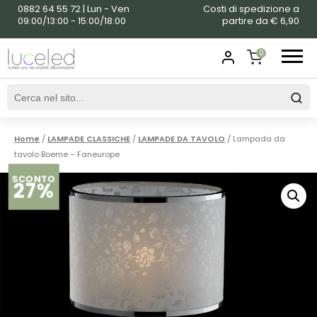
0882 64 55 72 | Lun - Ven
Costi di spedizione a
09:00/13:00 - 15:00/18:00
partire da € 6,90
0
SHOPPING
CART
Home
/
LAMPADE CLASSICHE
/
LAMPADE DA TAVOLO
/ Lampada da
tavolo Boeme – Faneurope
SCONTO
27%