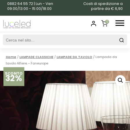
0882 64 55 72 | Lun - Ven
Costi di spedizione a
09:00/13:00 - 15:00/18:00
partire da € 6,90
0
SHOPPING
CART
Home
/
LAMPADE CLASSICHE
/
LAMPADE DA TAVOLO
/ Lampada da
tavolo Alfiere – Faneurope
SCONTO
32%