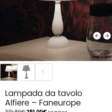
Lampada da tavolo
Alfiere – Faneurope
371,80
€
251,00
€
Iva Inclusa