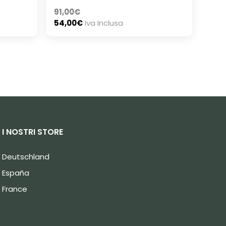
91,00
€
54,00
€
Iva Inclusa
I NOSTRI STORE
Deutschland
España
France