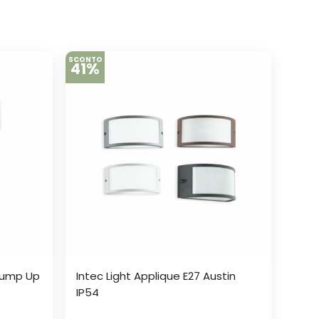
SCONTO
41%
 Jump Up
Intec Light Applique E27 Austin
IP54