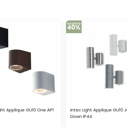
SCONTO
40%
ight Applique GU10 One AP1
Intec Light Applique GU10
Down IP44