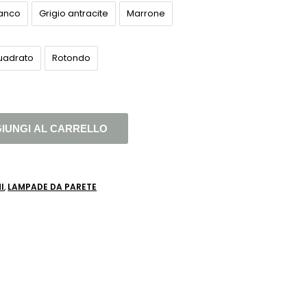
ianco
Grigio antracite
Marrone
uadrato
Rotondo
IUNGI AL CARRELLO
I
,
LAMPADE DA PARETE