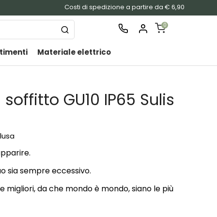
Costi di spedizione a partire da € 6,90
0
timenti
Materiale elettrico
SHOPPING
CART
Nessu
offitto GU10 IP65 Sulis
prodo
nel
carrel
clusa
pparire.
luo sia sempre eccessivo.
se migliori, da che mondo è mondo, siano le più