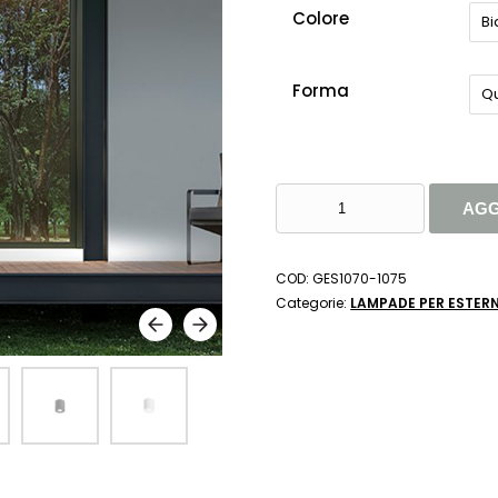
Colore
B
Forma
Q
LAMPADA
AGG
DA
SOFFITTO
GU10
COD:
GES1070-1075
IP65
Categorie:
LAMPADE PER ESTERN
SULIS
-
GEA
LED
QUANTITÀ