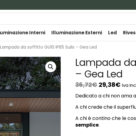
luminazione Interni
Illuminazione Esterni
Led
Rives
Lampada da soffitto GU10 IP65 Sulis – Gea Led
Lampada da s
– Gea Led
36,72
€
29,38
€
Iva In
Dedicato a chi non ama a
A chi crede che il superf
A chi è contino che le co
semplice
.