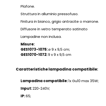
Plafone.
Struttura in alluminio pressofuso.
Finitura in bianco, grigio antracite o marrone.
Diffusore in vetro temperato satinato
Lampadine non inclusa.
Misure:
GES1073-1075:
ø 9 x 9,5 cm;
GES1070-1072:
9 x 9 x 9,5 cm
Caratteristiche lampadina compatibile:
Lampadina compatibile:
1x Gu10 max 35W;
Input:
220-240V;
IP:
65;