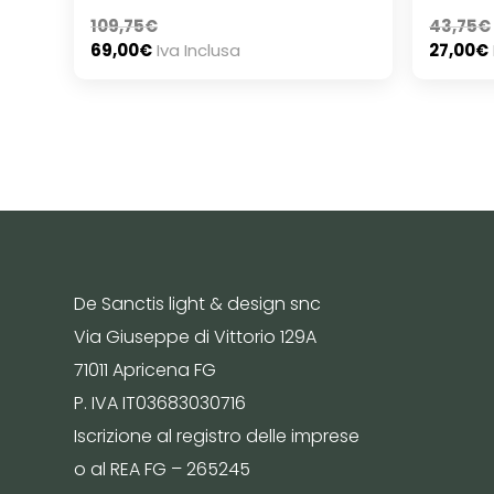
109,75
€
43,75
€
69,00
€
Iva Inclusa
27,00
€
De Sanctis light & design snc
Via Giuseppe di Vittorio 129A
71011 Apricena FG
P. IVA IT03683030716
Iscrizione al registro delle imprese
o al REA FG – 265245