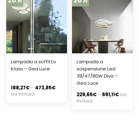
20%
20%
Lampada a soffitto
Lampada a
Krizia – Gea Luce
sospensione Led
39/47/80W Diva –
Gea Luce
188,27
€
–
473,85
€
Iva Inclusa
229,65
€
–
691,11
€
Iva
Inclusa