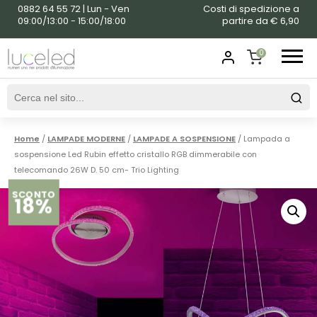
0882 64 55 72 | Lun - Ven
Costi di spedizione a
09:00/13:00 - 15:00/18:00
partire da € 6,90
0
SHOPPING
CART
Home
/
LAMPADE MODERNE
/
LAMPADE A SOSPENSIONE
/ Lampada a
sospensione Led Rubin effetto cristallo RGB dimmerabile con
telecomando 26W D. 50 cm- Trio Lighting
SCONTO
18%