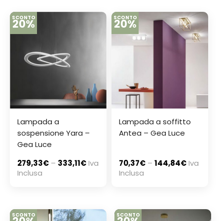
SCONTO
SCONTO
20%
20%
Lampada a
Lampada a soffitto
sospensione Yara –
Antea – Gea Luce
Gea Luce
279,33
€
–
333,11
€
Iva
70,37
€
–
144,84
€
Iva
Inclusa
Inclusa
SCONTO
SCONTO