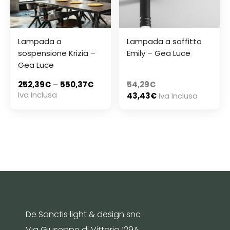
Lampada a
Lampada a soffitto
sospensione Krizia –
Emily – Gea Luce
Gea Luce
252,39
€
–
550,37
€
54,29
€
Iva Inclusa
43,43
€
Iva Inclusa
De Sanctis light & design snc
Via Giuseppe di Vittorio 129A