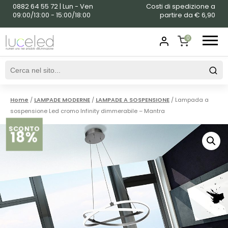
0882 64 55 72 | Lun - Ven
Costi di spedizione a
09:00/13:00 - 15:00/18:00
partire da € 6,90
0
SHOPPING
CART
Home
/
LAMPADE MODERNE
/
LAMPADE A SOSPENSIONE
/ Lampada a
sospensione Led cromo Infinity dimmerabile – Mantra
SCONTO
18%