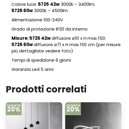
Colore luce:
5725
42w
3000k – 3400lm;
5726
60w
3000k – 4500lm
Alimentazione 100-240V
Grado di protezione IP20 da interno
Misure: 5725 42w
diffusore ø51 x H max 150;
5726
60w
diffusore ø71 x H max 150 cm (per misure
più dettagliate vedere foto)
Tempi di spedizione 6 giorni
Garanzia Led 5 anni
Prodotti correlati
SCONTO
SCONTO
20%
20%