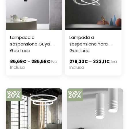
Lampada a
Lampada a
sospensione Guya –
sospensione Yara –
Gea Luce
Gea Luce
85,69
€
–
285,58
€
Iva
279,33
€
–
333,11
€
Iva
Inclusa
Inclusa
SCONTO
SCONTO
20%
20%