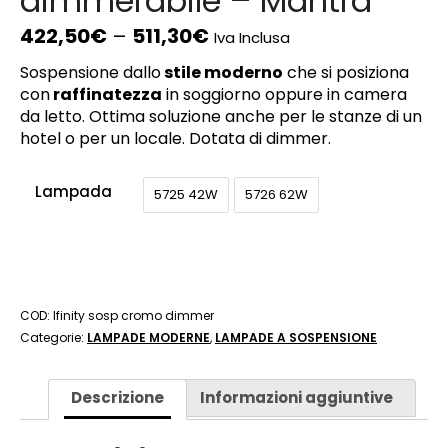
dimmerabile – Mantra
422,50
€
–
511,30
€
Iva Inclusa
Sospensione dallo
stile moderno
che si posiziona
con
raffinatezza
in soggiorno oppure in camera
da letto. Ottima soluzione anche per le stanze di un
hotel o per un locale. Dotata di dimmer.
Lampada
5725 42W
5726 62W
COD:
Ifinity sosp cromo dimmer
Categorie:
LAMPADE MODERNE
,
LAMPADE A SOSPENSIONE
Descrizione
Informazioni aggiuntive