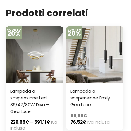
Prodotti correlati
SCONTO
SCONTO
20%
20%
Lampada a
Lampada a
sospensione Led
sospensione Emily –
39/47/80W Diva –
Gea Luce
Gea Luce
95,65
€
229,65
€
–
691,11
€
Iva
76,52
€
Iva Inclusa
Inclusa