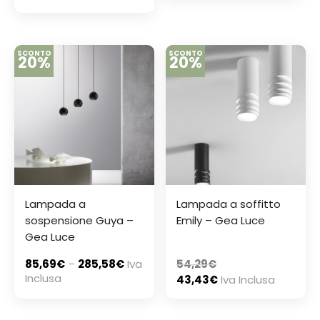
SCONTO
SCONTO
20%
20%
Lampada a
Lampada a soffitto
sospensione Guya –
Emily – Gea Luce
Gea Luce
85,69
€
–
285,58
€
Iva
54,29
€
Inclusa
43,43
€
Iva Inclusa