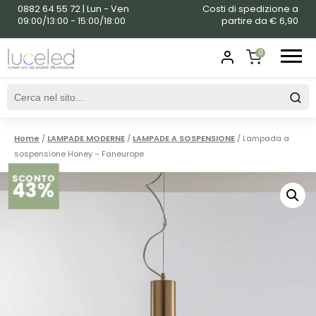
0882 64 55 72 | Lun - Ven
Costi di spedizione a
09:00/13:00 - 15:00/18:00
partire da € 6,90
0
SHOPPING
CART
Home
/
LAMPADE MODERNE
/
LAMPADE A SOSPENSIONE
/ Lampada a
sospensione Honey – Faneurope
SCONTO
43%