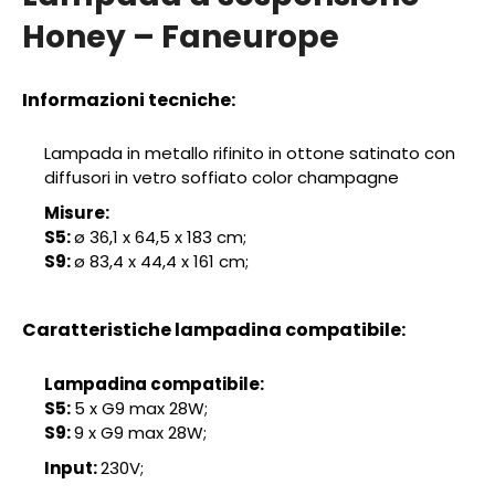
Honey – Faneurope
Informazioni tecniche:
Lampada in metallo rifinito in ottone satinato con
diffusori in vetro soffiato color champagne
Misure:
S5:
ø 36,1 x 64,5 x 183 cm;
S9:
ø 83,4 x 44,4 x 161 cm;
Caratteristiche lampadina compatibile:
Lampadina compatibile:
S5:
5 x G9 max 28W;
S9:
9 x G9 max 28W;
Input:
230V;