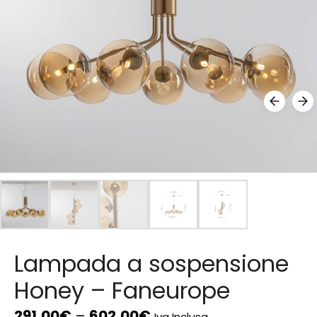
Lampada a sospensione
Honey – Faneurope
291,00
€
–
602,00
€
Iva Inclusa