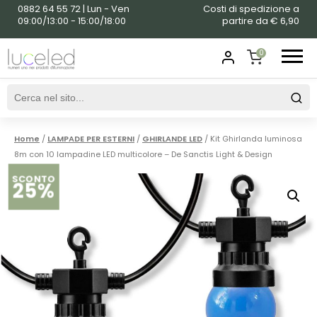
0882 64 55 72 | Lun - Ven
Costi di spedizione a
09:00/13:00 - 15:00/18:00
partire da € 6,90
0
SHOPPING
CART
Home
/
LAMPADE PER ESTERNI
/
GHIRLANDE LED
/ Kit Ghirlanda luminosa
8m con 10 lampadine LED multicolore – De Sanctis Light & Design
SCONTO
25%