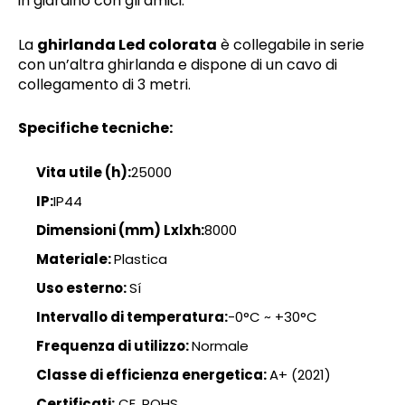
in giardino con gli amici.
La
ghirlanda Led colorata
è collegabile in serie
con un’altra ghirlanda e dispone di un cavo di
collegamento di 3 metri.
Specifiche tecniche:
Vita utile (h):
25000
IP:
IP44
Dimensioni (mm) Lxlxh:
8000
Materiale:
Plastica
Uso esterno:
Sí
Intervallo di temperatura:
-0°C ~ +30°C
Frequenza di utilizzo:
Normale
Classe di efficienza energetica:
A+ (2021)
Certificati:
CE, ROHS