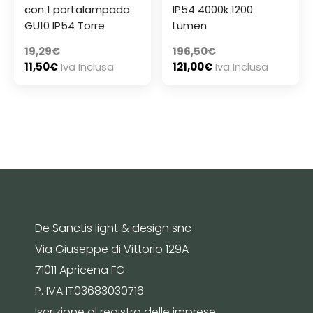
con 1 portalampada
IP54 4000k 1200
GU10 IP54 Torre
Lumen
19,29
€
196,50
€
11,50
€
Iva Inclusa
121,00
€
Iva Inclusa
De Sanctis light & design snc
Via Giuseppe di Vittorio 129A
71011 Apricena FG
P. IVA IT03683030716
Iscrizione al registro delle imprese