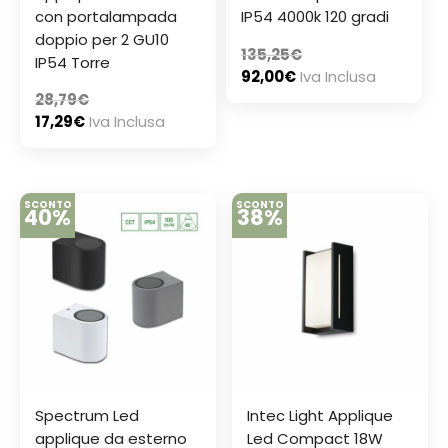
con portalampada
IP54 4000k 120 gradi
doppio per 2 GU10
135,25
€
IP54 Torre
92,00
€
Iva Inclusa
28,79
€
17,29
€
Iva Inclusa
SCONTO
SCONTO
40%
38%
Spectrum Led
Intec Light Applique
applique da esterno
Led Compact 18W